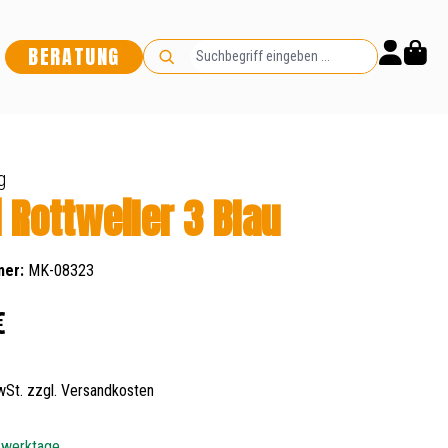
BERATUNG
g
i Rottweiler 3 Blau
mer:
MK-08323
s:
€
MwSt. zzgl. Versandkosten
5 werktage