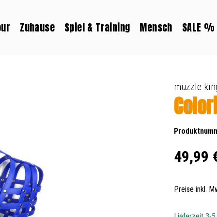
our
Zuhause
Spiel & Training
Mensch
SALE %
muzzle kin
Color
Produktnum
Regulärer Prei
49,99 
Preise inkl. 
Lieferzeit 3-