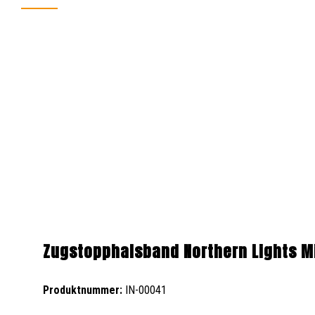
Produktgalerie überspringen
Zugstopphalsband Northern Lights M
Produktnummer:
IN-00041