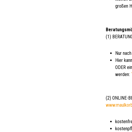
großen H
Beratungsmö
(1) BERATUN
Nur nach
Hier kann
ODER ein
werden:
(2) ONLINE-
www.maulkor
kostenfr
kostenpf