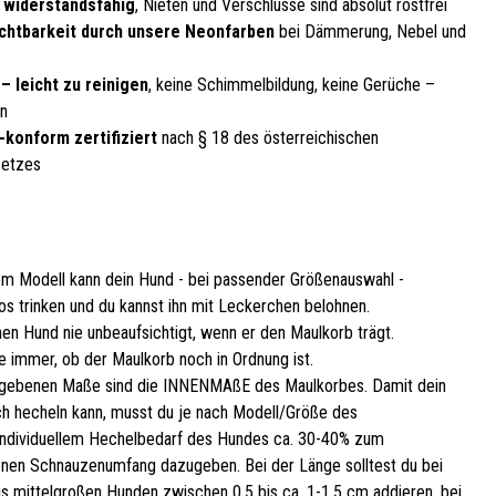
, widerstandsfähig
, Nieten und Verschlüsse sind absolut rostfrei
chtbarkeit durch unsere Neonfarben
bei Dämmerung, Nebel und
– leicht zu reinigen
, keine Schimmelbildung, keine Gerüche –
en
-konform zertifiziert
nach § 18 des österreichischen
setzes
em Modell kann dein Hund - bei passender Größenauswahl -
os trinken und du kannst ihn mit Leckerchen belohnen.
nen Hund nie unbeaufsichtigt, wenn er den Maulkorb trägt.
e immer, ob der Maulkorb noch in Ordnung ist.
gebenen Maße sind die INNENMAßE des Maulkorbes. Damit dein
h hecheln kann, musst du je nach Modell/Größe des
ndividuellem Hechelbedarf des Hundes ca. 30-40% zum
en Schnauzenumfang dazugeben. Bei der Länge solltest du bei
bis mittelgroßen Hunden zwischen 0,5 bis ca. 1-1,5 cm addieren, bei