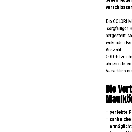
Jedes Modell
verschlosse
Die COLORI Ma
sorgfältiger 
hergestellt. 
wirkenden Far
Auswahl.
COLORI zeichn
abgerundeten 
Verschluss er
Die Vor
Maulkör
–
perfekte 
–
zahlreiche
–
ermöglicht