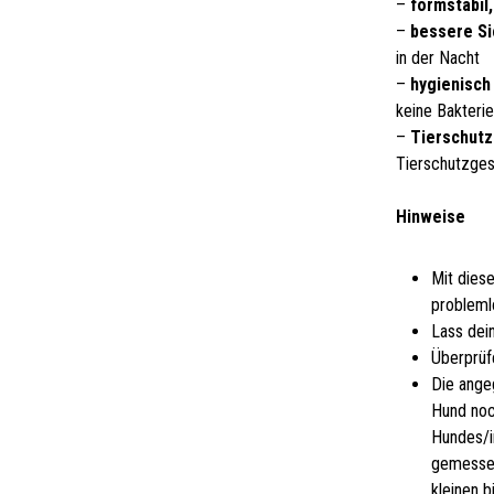
–
formstabil
–
bessere Si
in der Nacht
–
hygienisch 
keine Bakteri
–
Tierschutz
Tierschutzge
Hinweise
Mit dies
probleml
Lass dei
Überprüf
Die ange
Hund noc
Hundes/i
gemessen
kleinen 