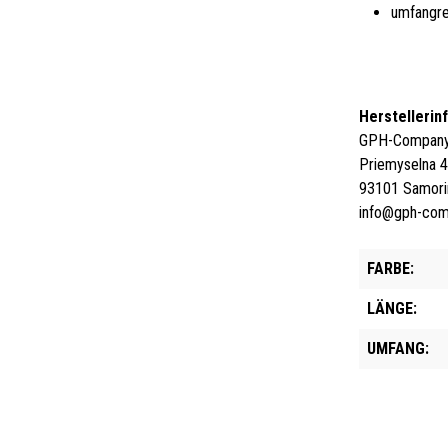
umfangre
Herstellerin
GPH-Company 
Priemyselna 
93101 Samori
info@gph-co
FARBE:
LÄNGE:
UMFANG: