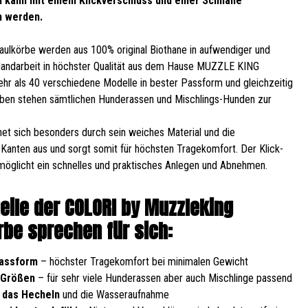
 kann mit einem Klickverschluss und einer Schnalle
n werden.
ulkörbe werden aus 100% original Biothane in aufwendiger und
Handarbeit in höchster Qualität aus dem Hause MUZZLE KING
Mehr als 40 verschiedene Modelle in bester Passform und gleichzeitig
ben stehen sämtlichen Hunderassen und Mischlings-Hunden zur
et sich besonders durch sein weiches Material und die
Kanten aus und sorgt somit für höchsten Tragekomfort. Der Klick-
möglicht ein schnelles und praktisches Anlegen und Abnehmen.
teile der COLORI by Muzzleking
be sprechen für sich:
Passform
– höchster Tragekomfort bei minimalen Gewicht
 Größen
– für sehr viele Hunderassen aber auch Mischlinge passend
 das Hecheln
und die Wasseraufnahme