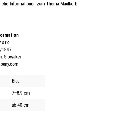
iche Informationen zum Thema Maulkorb
formation
s.r.o.
4/1847
n, Slowakei
mpany.com
Blau
7–8,9 cm
ab 40 cm