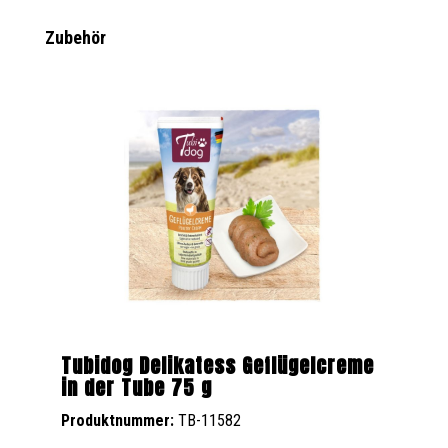
Produktgalerie überspringen
Zubehör
Tubidog Delikatess Geflügelcreme
in der Tube 75 g
Produktnummer:
TB-11582