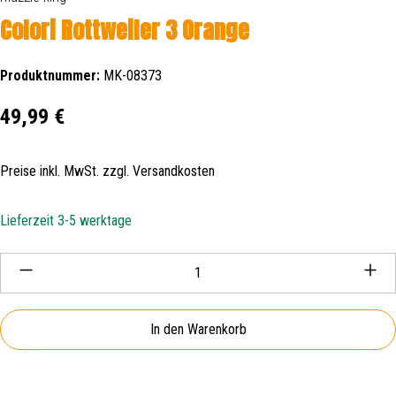
Colori Rottweiler 3 Orange
Produktnummer:
MK-08373
Regulärer Preis:
49,99 €
Preise inkl. MwSt. zzgl. Versandkosten
Lieferzeit 3-5 werktage
Produkt Anzahl: Gib den gewünschten Wert ein oder be
In den Warenkorb