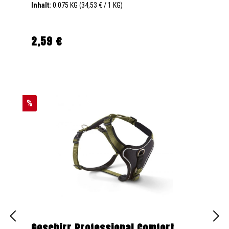
Inhalt:
0.075 KG
(34,53 € / 1 KG)
2,59 €
Regulärer Preis:
%
Geschirr Professional Comfort