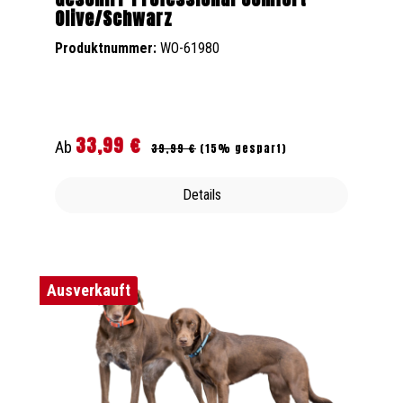
Olive/Schwarz
Produktnummer:
WO-61980
33,99 €
Regulärer Preis:
Verkaufspreis:
Ab
39,99 €
(15% gespart)
Details
Ausverkauft