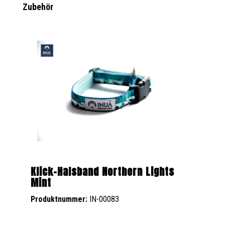
Produktgalerie überspringen
Zubehör
Klick-Halsband Northern Lights
Mint
Produktnummer:
IN-00083