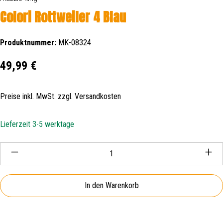
Colori Rottweiler 4 Blau
Produktnummer:
MK-08324
Regulärer Preis:
49,99 €
Preise inkl. MwSt. zzgl. Versandkosten
Lieferzeit 3-5 werktage
Produkt Anzahl: Gib den gewünschten Wert ein oder be
In den Warenkorb