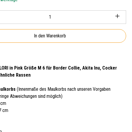
Anzahl: Gib den gewünschten Wert ein oder ben
In den Warenkorb
ORI in Pink Größe M 6 für Border Collie, Akita Inu, Cocker
ähnliche Rassen
aulkorbs
(Innenmaße des Maulkorbs nach unseren Vorgaben
ringe Abweichungen sind möglich)
2 cm
27 cm
m