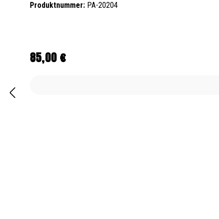
Produktnummer:
PA-20204
85,00 €
Regulärer Preis: