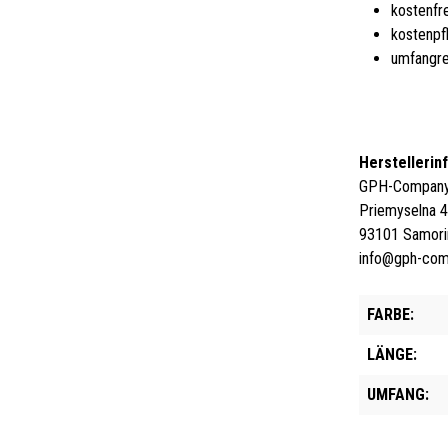
kostenfr
kostenpf
umfangre
Herstellerin
GPH-Company 
Priemyselna 
93101 Samori
info@gph-co
FARBE:
LÄNGE:
UMFANG: