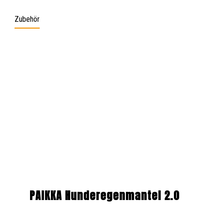
Zubehör
Produktgalerie überspringen
PAIKKA Hunderegenmantel 2.0