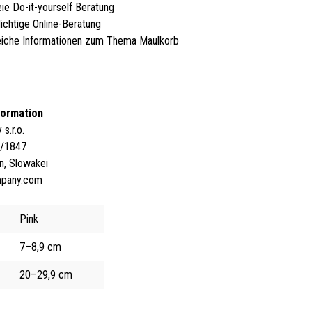
eie Do-it-yourself Beratung
lichtige Online-Beratung
iche Informationen zum Thema Maulkorb
formation
s.r.o.
4/1847
n, Slowakei
mpany.com
Pink
7–8,9 cm
20–29,9 cm