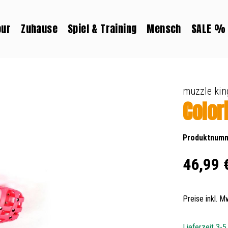
our
Zuhause
Spiel & Training
Mensch
SALE %
muzzle kin
Color
Produktnum
Regulärer Prei
46,99 
Preise inkl. 
Lieferzeit 3-