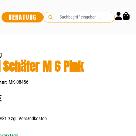
BERATUNG
g
i Schäfer M 6 Pink
mer:
MK-08456
s:
€
MwSt. zzgl. Versandkosten
5 werktage