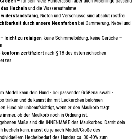
 Größen
– für sehr viele Hunderassen aber auch Mischlinge passend
 das Hecheln
und die Wasseraufnahme
, widerstandsfähig
, Nieten und Verschlüsse sind absolut rostfrei
chtbarkeit durch unsere Neonfarben
bei Dämmerung, Nebel und
– leicht zu reinigen
, keine Schimmelbildung, keine Gerüche –
en
-konform zertifiziert
nach § 18 des österreichischen
setzes
em Modell kann dein Hund - bei passender Größenauswahl -
os trinken und du kannst ihn mit Leckerchen belohnen.
nen Hund nie unbeaufsichtigt, wenn er den Maulkorb trägt.
e immer, ob der Maulkorb noch in Ordnung ist.
gebenen Maße sind die INNENMAßE des Maulkorbes. Damit dein
h hecheln kann, musst du je nach Modell/Größe des
ndividuellem Hechelbedarf des Hundes ca. 30-40% zum