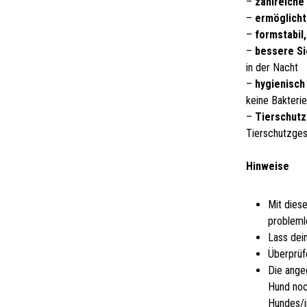
–
zahlreiche
–
ermöglicht
–
formstabil
–
bessere Si
in der Nacht
–
hygienisch 
keine Bakteri
–
Tierschutz
Tierschutzge
Hinweise
Mit dies
probleml
Lass dei
Überprüf
Die ange
Hund noc
Hundes/i