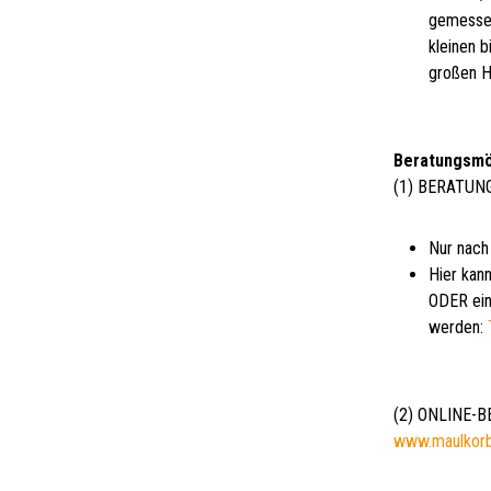
gemessen
kleinen 
großen H
Beratungsmö
(1) BERATUN
Nur nach
Hier kann
ODER ein
werden:
(2) ONLINE-
www.maulkor