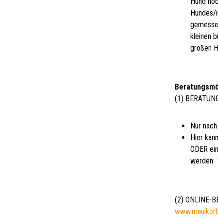
Hund noc
Hundes/i
gemessen
kleinen 
großen H
Beratungsmö
(1) BERATUN
Nur nach
Hier kann
ODER ein
werden:
(2) ONLINE-
www.maulkor