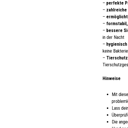
–
perfekte 
–
zahlreiche
–
ermöglicht
–
formstabil
–
bessere Si
in der Nacht
–
hygienisch 
keine Bakteri
–
Tierschutz
Tierschutzge
Hinweise
Mit dies
probleml
Lass dei
Überprüf
Die ange