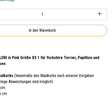
Anzahl: Gib den gewünschten Wert ein oder ben
In den Warenkorb
ORI in Pink Größe XS 1 für Yorkshire Terrier, Papillion und
ssen
aulkorbs
(Innenmaße des Maulkorbs nach unseren Vorgaben
ringe Abweichungen sind möglich)
5 cm
16 cm