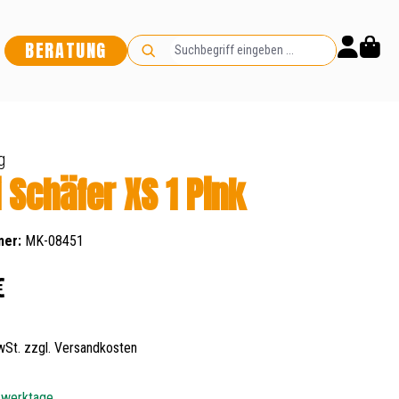
BERATUNG
g
i Schäfer XS 1 Pink
mer:
MK-08451
s:
€
MwSt. zzgl. Versandkosten
5 werktage