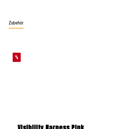
Zubehör
Produktgalerie überspringen
%
Visibility Harness Pink