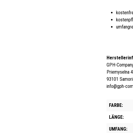
kostenfr
kostenpf
umfangre
Herstellerin
GPH-Company 
Priemyselna 
93101 Samori
info@gph-co
FARBE:
LÄNGE:
UMFANG: