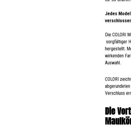
Jedes Modell
verschlosse
Die COLORI Ma
sorgfältiger 
hergestellt. 
wirkenden Far
Auswahl.
COLORI zeichn
abgerundeten 
Verschluss er
Die Vor
Maulkör