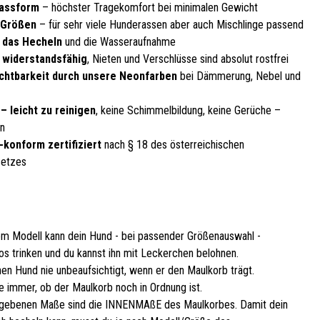
Passform
– höchster Tragekomfort bei minimalen Gewicht
 Größen
– für sehr viele Hunderassen aber auch Mischlinge passend
 das Hecheln
und die Wasseraufnahme
, widerstandsfähig
, Nieten und Verschlüsse sind absolut rostfrei
chtbarkeit durch unsere Neonfarben
bei Dämmerung, Nebel und
– leicht zu reinigen
, keine Schimmelbildung, keine Gerüche –
en
-konform zertifiziert
nach § 18 des österreichischen
setzes
em Modell kann dein Hund - bei passender Größenauswahl -
os trinken und du kannst ihn mit Leckerchen belohnen.
nen Hund nie unbeaufsichtigt, wenn er den Maulkorb trägt.
e immer, ob der Maulkorb noch in Ordnung ist.
gebenen Maße sind die INNENMAßE des Maulkorbes. Damit dein