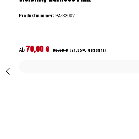
Produktnummer:
PA-32002
70,00 €
Regulärer Preis:
Verkaufspreis:
Ab
89,00 €
(21.35% gespart)