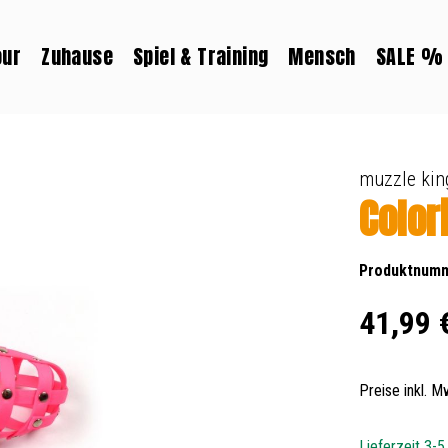
our
Zuhause
Spiel & Training
Mensch
SALE %
muzzle kin
Color
Produktnum
Regulärer Prei
41,99 
Preise inkl. 
Lieferzeit 3-