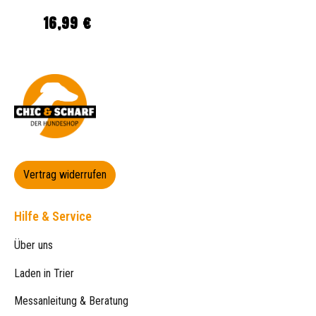
16,99 €
Regulärer Preis:
Vertrag widerrufen
Hilfe & Service
Über uns
Laden in Trier
Messanleitung & Beratung