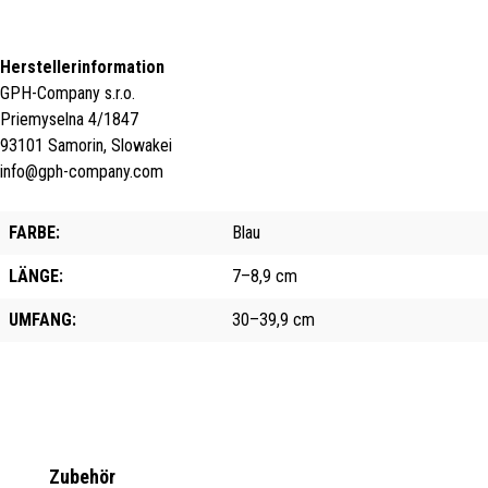
Herstellerinformation
GPH-Company s.r.o.
Priemyselna 4/1847
93101 Samorin, Slowakei
info@gph-company.com
FARBE:
Blau
LÄNGE:
7–8,9 cm
UMFANG:
30–39,9 cm
Produktgalerie überspringen
Zubehör