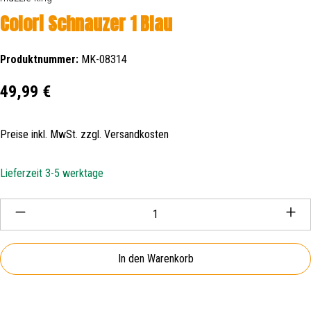
Colori Schnauzer 1 Blau
Produktnummer:
MK-08314
Regulärer Preis:
49,99 €
Preise inkl. MwSt. zzgl. Versandkosten
Lieferzeit 3-5 werktage
Produkt Anzahl: Gib den gewünschten Wert ein oder be
In den Warenkorb