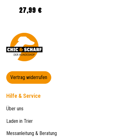
27,99 €
Regulärer Preis:
Vertrag widerrufen
Hilfe & Service
Über uns
Laden in Trier
Messanleitung & Beratung