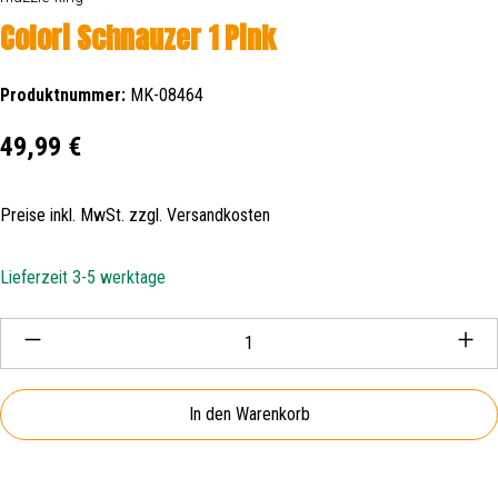
Colori Schnauzer 1 Pink
Produktnummer:
MK-08464
Regulärer Preis:
49,99 €
Preise inkl. MwSt. zzgl. Versandkosten
Lieferzeit 3-5 werktage
Produkt Anzahl: Gib den gewünschten Wert ein oder be
In den Warenkorb