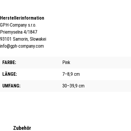
Herstellerinformation
GPH-Company s.r.o.
Priemyselna 4/1847
93101 Samorin, Slowakei
info@gph-company.com
FARBE:
Pink
LÄNGE:
7–8,9 cm
UMFANG:
30–39,9 cm
Produktgalerie überspringen
Zubehör