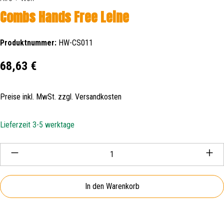
Combs Hands Free Leine
Produktnummer:
HW-CS011
Regulärer Preis:
68,63 €
Preise inkl. MwSt. zzgl. Versandkosten
Lieferzeit 3-5 werktage
Produkt Anzahl: Gib den gewünschten Wert ein oder be
In den Warenkorb