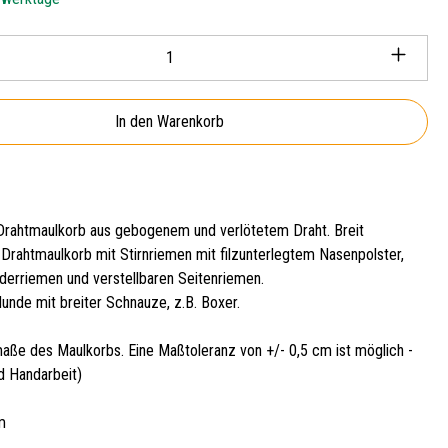
Anzahl: Gib den gewünschten Wert ein oder ben
In den Warenkorb
rahtmaulkorb aus gebogenem und verlötetem Draht. Breit
 Drahtmaulkorb mit Stirnriemen mit filzunterlegtem Nasenpolster,
erriemen und verstellbaren Seitenriemen.
unde mit breiter Schnauze, z.B. Boxer.
aße des Maulkorbs. Eine Maßtoleranz von +/- 0,5 cm ist möglich -
d Handarbeit)
m