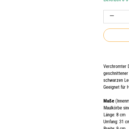
Produkt 
Verchromter D
geschnittener
schwarzen Led
Geeignet für H
Maße
(Innenm
Maulkörbe sin
Länge: 8 cm
Umfang: 31 c
Breite: 9 cm