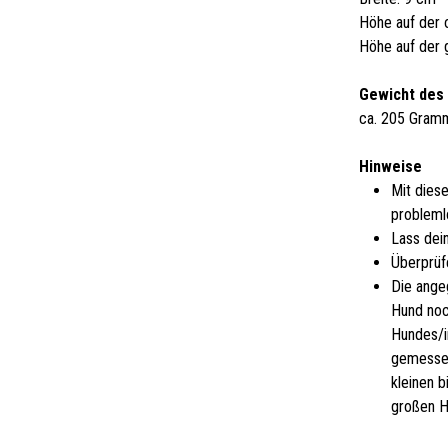
Höhe auf der 
Höhe auf der 
Gewicht des
ca. 205 Gram
Hinweise
Mit dies
probleml
Lass dei
Überprüf
Die ange
Hund noc
Hundes/i
gemessen
kleinen 
großen H