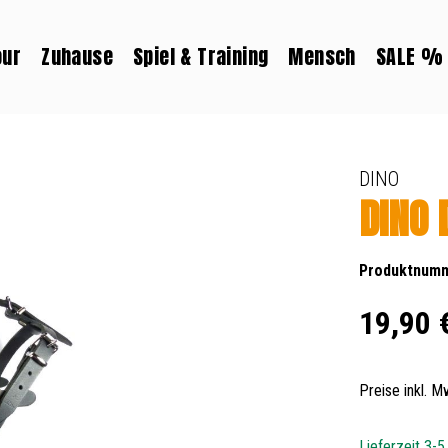
our
Zuhause
Spiel & Training
Mensch
SALE %
DINO
DINO 
Produktnum
Regulärer Prei
19,90 
Preise inkl. 
Lieferzeit 3-