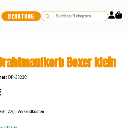
BERATUNG
Drahtmaulkorb Boxer klein
mer:
DP-3323C
s:
€
MwSt. zzgl. Versandkosten
5 werktage