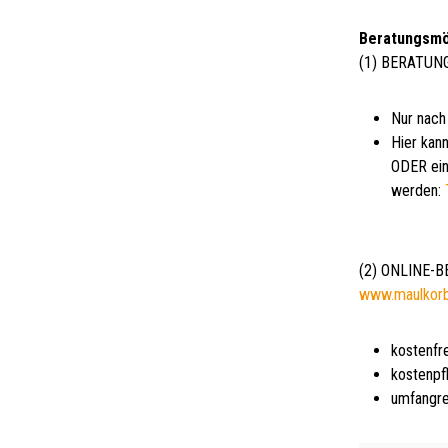
Beratungsmö
(1) BERATUN
Nur nach
Hier kann
ODER ein
werden:
(2) ONLINE-
www.maulkor
kostenfr
kostenpf
umfangre