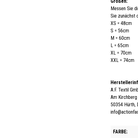
Größen:
Messen Sie di
Sie zunächst 
XS = 48cm
S = 56cm
M = 60cm
L = 65cm
XL = 70cm
XXL = 74cm
Herstellerin
A.F. Textil G
Am Kirchberg
50354 Hürth, 
info@actionfa
FARBE: