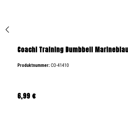
Coachi Training Dumbbell Marineblau
Produktnummer:
CO-41410
6,99 €
Regulärer Preis: