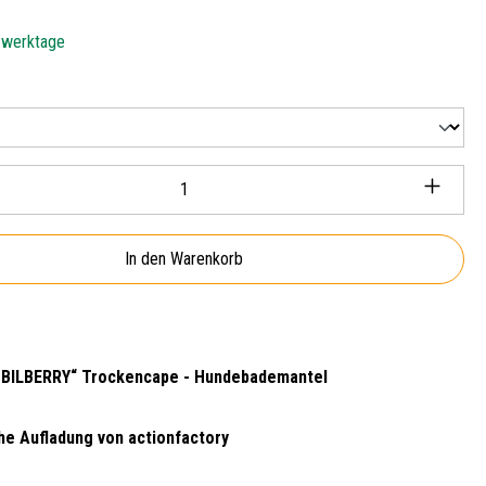
5 werktage
len
Anzahl: Gib den gewünschten Wert ein oder ben
In den Warenkorb
 BILBERRY“ Trockencape - Hundebademantel
he Aufladung von actionfactory