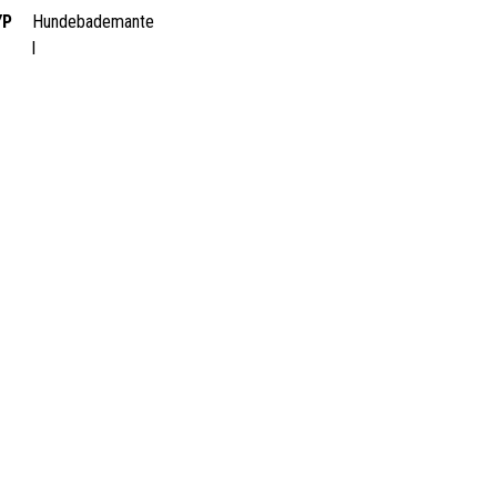
YP
Hundebademante
l