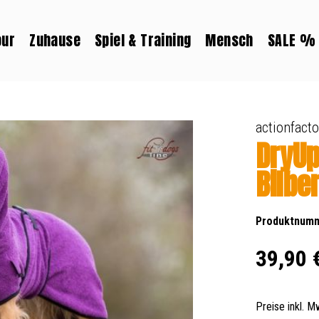
our
Zuhause
Spiel & Training
Mensch
SALE %
actionfacto
DryU
Bilber
Produktnum
Regulärer Prei
39,90 
Preise inkl. 