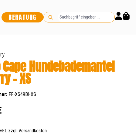
BERATUNG
ry
p Cape Hundebademantel
ry - XS
mer:
FF-XS49BI-XS
s:
€
MwSt. zzgl. Versandkosten