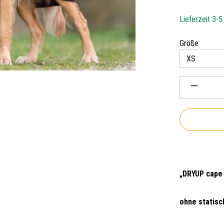
Lieferzeit 3-
auswäh
Größe
Produkt 
„DRYUP cape
ohne statisc