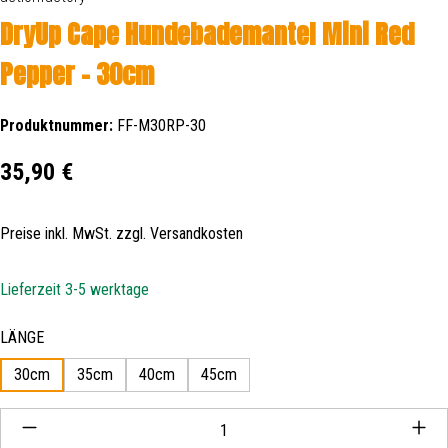
DryUp Cape Hundebademantel Mini Red
Pepper - 30cm
Produktnummer:
FF-M30RP-30
Regulärer Preis:
35,90 €
Preise inkl. MwSt. zzgl. Versandkosten
Lieferzeit 3-5 werktage
auswählen
LÄNGE
30cm
35cm
40cm
45cm
Produkt Anzahl: Gib den gewünschten Wert ein oder be