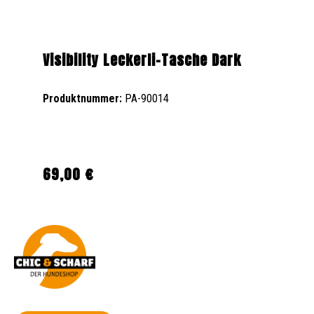
Visibility Leckerli-Tasche Dark
Produktnummer:
PA-90014
69,00 €
Regulärer Preis: