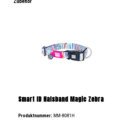
Produktgalerie überspringen
Zubehör
Smart ID Halsband Magic Zebra
Produktnummer:
MM-8081H