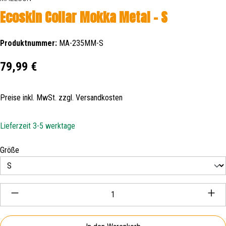
Ecoskin Collar Mokka Metal - S
Produktnummer:
MA-235MM-S
Regulärer Preis:
79,99 €
Preise inkl. MwSt. zzgl. Versandkosten
Lieferzeit 3-5 werktage
auswählen
Größe
Produkt Anzahl: Gib den gewünschten Wert ein oder be