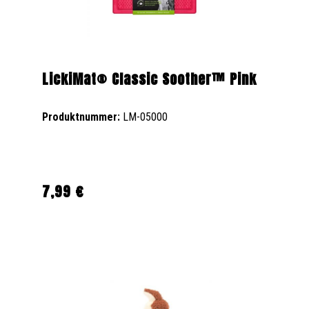
LickiMat® Classic Soother™ Pink
Produktnummer:
LM-05000
7,99 €
Regulärer Preis: