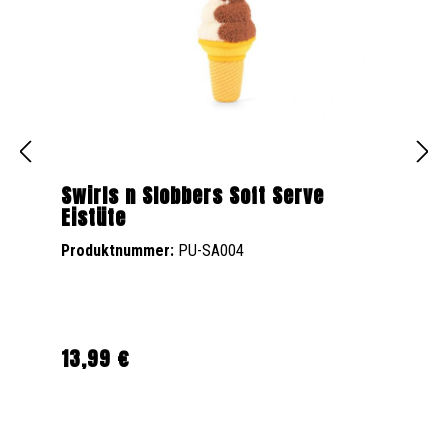
Swirls n Slobbers Soft Serve
Eistüte
Produktnummer:
PU-SA004
13,99 €
Regulärer Preis: