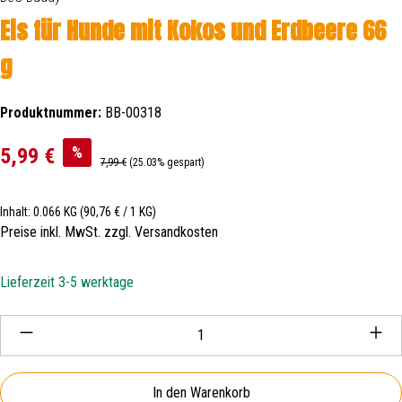
Eis für Hunde mit Kokos und Erdbeere 66
g
Produktnummer:
BB-00318
Verkaufspreis:
%
5,99 €
Regulärer Preis:
7,99 €
(25.03% gespart)
Inhalt:
0.066 KG
(90,76 € / 1 KG)
Preise inkl. MwSt. zzgl. Versandkosten
Lieferzeit 3-5 werktage
Produkt Anzahl: Gib den gewünschten Wert ein oder be
In den Warenkorb