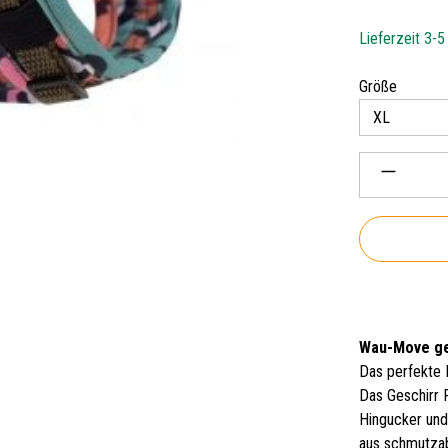
Lieferzeit 3-
auswäh
Größe
Produkt 
Wau-Move ge
Das perfekte H
Das Geschirr 
Hingucker und
aus schmutzab