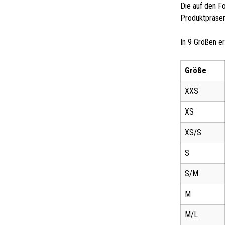
Die auf den F
Produktpräsent
In 9 Größen erh
Größe
XXS
XS
XS/S
S
S/M
M
M/L