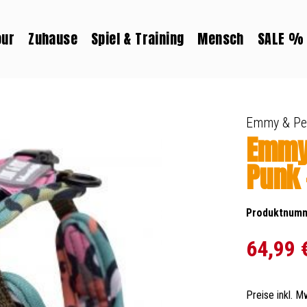
our
Zuhause
Spiel & Training
Mensch
SALE %
Emmy & Pe
Emmy
Punk 
Produktnum
Verkaufspreis:
64,99 
Preise inkl. 