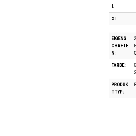
L
XL
EIGENS
CHAFTE
N:
G
FARBE:
G
PRODUK
F
TTYP: