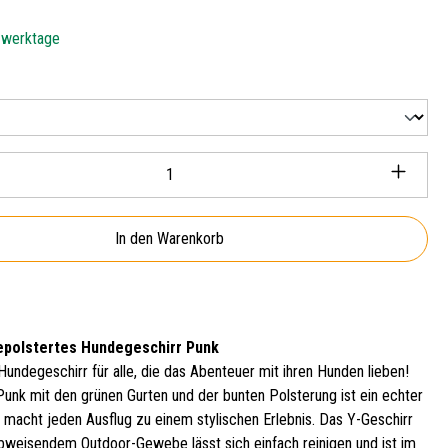
5 werktage
len
Anzahl: Gib den gewünschten Wert ein oder ben
In den Warenkorb
polstertes Hundegeschirr Punk
undegeschirr für alle, die das Abenteuer mit ihren Hunden lieben!
Punk mit den grünen Gurten und der bunten Polsterung ist ein echter
 macht jeden Ausflug zu einem stylischen Erlebnis. Das Y-Geschirr
weisendem Outdoor-Gewebe lässt sich einfach reinigen und ist im