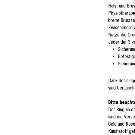
Hals- und Bru
Physiotherape
breite Brusts
Zwischengröße
Nutze die Größ
Jeder der 3 v
Sicherun
Befestig
Sicherun
Dank der eing
sind Geräusch
Bitte beacht
Der Ring an d
sind die Versc
Gold und Rosé
Kunststoff gef