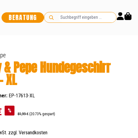
BERATUNG
pe
 & Pepe Hundegeschirr
- XL
mer:
EP-17613-XL
€
%
Regulärer Preis:
81,99 €
(20.73% gespart)
MwSt. zzgl. Versandkosten