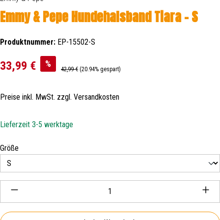
Emmy & Pepe Hundehalsband Tiara - S
Produktnummer:
EP-15502-S
Verkaufspreis:
%
33,99 €
Regulärer Preis:
42,99 €
(20.94% gespart)
Preise inkl. MwSt. zzgl. Versandkosten
Lieferzeit 3-5 werktage
auswählen
Größe
Produkt Anzahl: Gib den gewünschten Wert ein oder be