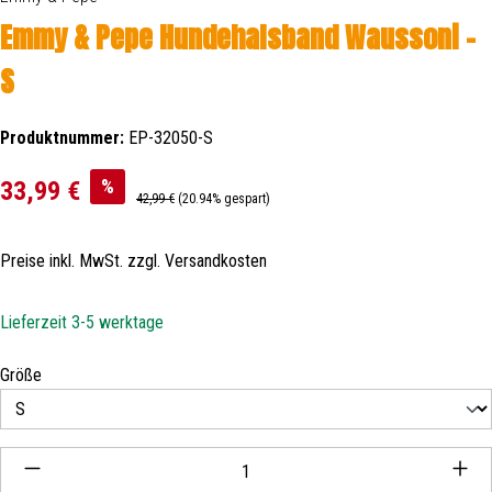
Emmy & Pepe Hundehalsband Waussoni -
S
Produktnummer:
EP-32050-S
Verkaufspreis:
%
33,99 €
Regulärer Preis:
42,99 €
(20.94% gespart)
Preise inkl. MwSt. zzgl. Versandkosten
Lieferzeit 3-5 werktage
auswählen
Größe
Produkt Anzahl: Gib den gewünschten Wert ein oder be