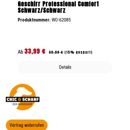
Geschirr Professional Comfort
Schwarz/Schwarz
Produktnummer:
WO-62085
33,99 €
Regulärer Preis:
Verkaufspreis:
Ab
39,99 €
(15% gespart)
Details
Vertrag widerrufen