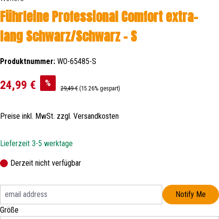
Führleine Professional Comfort extra-
lang Schwarz/Schwarz - S
Produktnummer:
WO-65485-S
Verkaufspreis:
%
24,99 €
Regulärer Preis:
29,49 €
(15.26% gespart)
Preise inkl. MwSt. zzgl. Versandkosten
Lieferzeit 3-5 werktage
Derzeit nicht verfügbar
Notify Me
auswählen
Größe