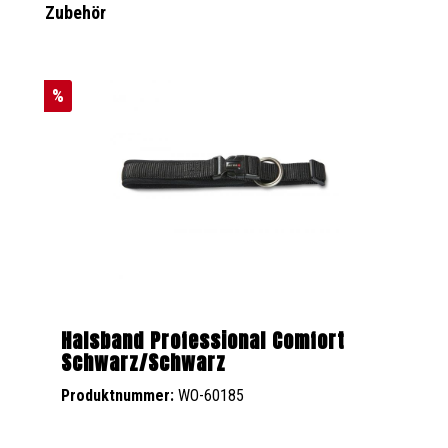
Produktgalerie überspringen
Zubehör
%
Halsband Professional Comfort
Schwarz/Schwarz
Produktnummer:
WO-60185