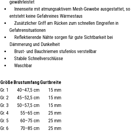
gewährleistet
Innenseite mit atmungsaktivem Mesh-Gewebe ausgestattet, so
entsteht keine Gefahreines Wärmestaus
Zusätzlicher Griff am Rücken zum schnellen Eingreifen in
Gefahrensituationen
Reflektierende Nähte sorgen für gute Sichtbarkeit bei
Dämmerung und Dunkelheit
Brust- und Bauchriemen stufenlos verstellbar
Stabile Schnellverschlüsse
Waschbar
Größe
Brustumfang
Gurtbreite
Gr. 1
40–47,5 cm
15 mm
Gr. 2
45–52,5 cm
15 mm
Gr. 3
50–57,5 cm
15 mm
Gr. 4
55–65 cm
25 mm
Gr. 5
60–75 cm
25 mm
Gr. 6
70–85 cm
25 mm