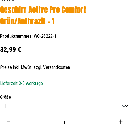
Geschirr Active Pro Comfort
Grün/Anthrazit - 1
Produktnummer:
WO-28222-1
Regulärer Preis:
32,99 €
Preise inkl. MwSt. zzgl. Versandkosten
Lieferzeit 3-5 werktage
auswählen
Größe
Produkt Anzahl: Gib den gewünschten Wert ein oder be