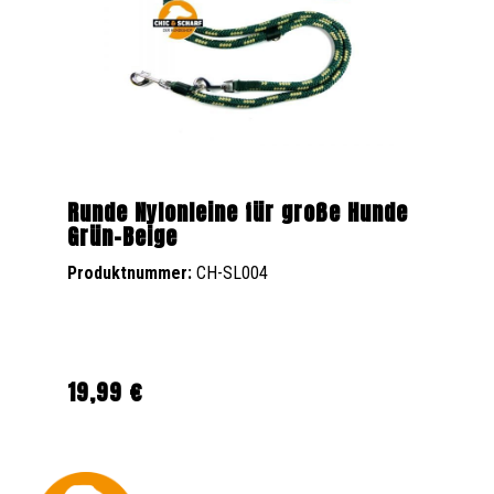
Runde Nylonleine für große Hunde
Grün-Beige
Produktnummer:
CH-SL004
19,99 €
Regulärer Preis: