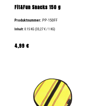
Fit&Fun Snacks 150 g
Produktnummer:
PP-150FF
Inhalt:
0.15 KG
(33,27 € / 1 KG)
4,99 €
Regulärer Preis: