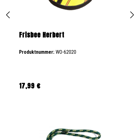
Frisbee Herbert
Produktnummer:
WO-62020
17,99 €
Regulärer Preis: