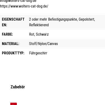
info@wolters-cat-dog.de
https://www.wolters-cat-dog.de/
EIGENSCHAFT
2 oder mehr Befestigungspunkte, Gepolstert,
EN:
Reflektierend
FARBE:
Rot, Schwarz
MATERIAL:
Stoff/Nylon/Canvas
PRODUKTTYP:
Führgeschirr
Produktgalerie überspringen
Zubehör