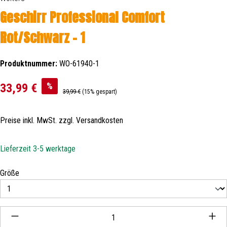
Geschirr Professional Comfort
Rot/Schwarz - 1
Produktnummer:
WO-61940-1
Verkaufspreis:
%
33,99 €
Regulärer Preis:
39,99 €
(15% gespart)
Preise inkl. MwSt. zzgl. Versandkosten
Lieferzeit 3-5 werktage
auswählen
Größe
Produkt Anzahl: Gib den gewünschten Wert ein oder be