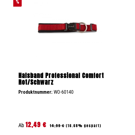
%
Halsband Professional Comfort
Rot/Schwarz
Produktnummer:
WO-60140
12,49 €
Regulärer Preis:
Verkaufspreis:
Ab
14,99 €
(16.68% gespart)