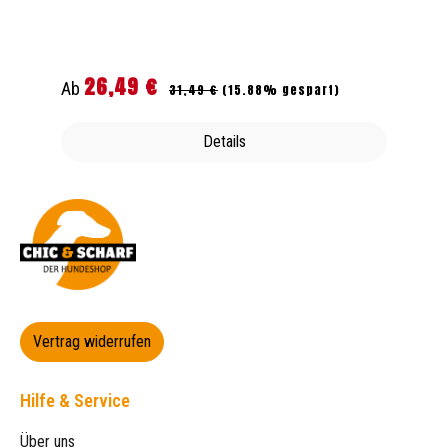
26,49 €
Regulärer Preis:
Verkaufspreis:
Ab
31,49 €
(15.88% gespart)
Details
Vertrag widerrufen
Hilfe & Service
Über uns