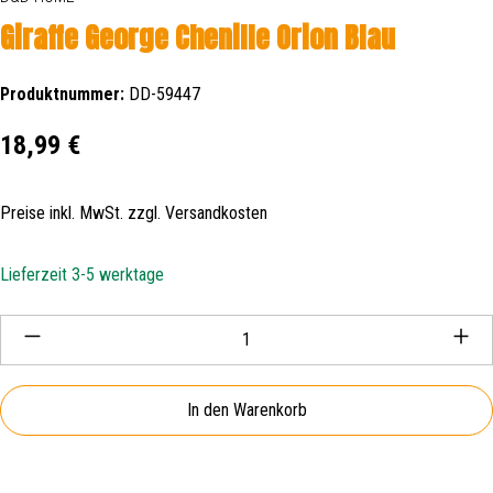
Giraffe George Chenille Orion Blau
Produktnummer:
DD-59447
Regulärer Preis:
18,99 €
Preise inkl. MwSt. zzgl. Versandkosten
Lieferzeit 3-5 werktage
Produkt Anzahl: Gib den gewünschten Wert ein oder be
In den Warenkorb