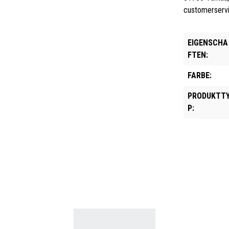
customerserv
EIGENSCHA
FTEN:
FARBE:
PRODUKTT
P: