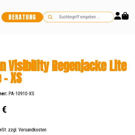
BERATUNG
 Visibility Regenjacke Lite
 - XS
mer:
PA-10910-XS
s:
 €
MwSt. zzgl. Versandkosten