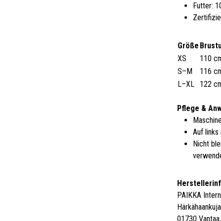
Futter: 
Zertifiz
Größe
Brust
XS
110 c
S–M
116 c
L–XL
122 c
Pflege & An
Maschine
Auf link
Nicht ble
verwend
Herstellerin
PAIKKA Intern
Härkähaankuja
01730 Vantaa,