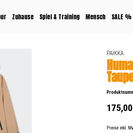
our
Zuhause
Spiel & Training
Mensch
SALE %
PAIKKA
Human
Taupe
Produktnum
Regulärer Prei
175,00
Preise inkl. 