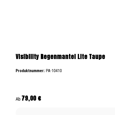
Visibility Regenmantel Lite Taupe
Produktnummer:
PA-10410
79,00 €
Regulärer Preis:
Ab