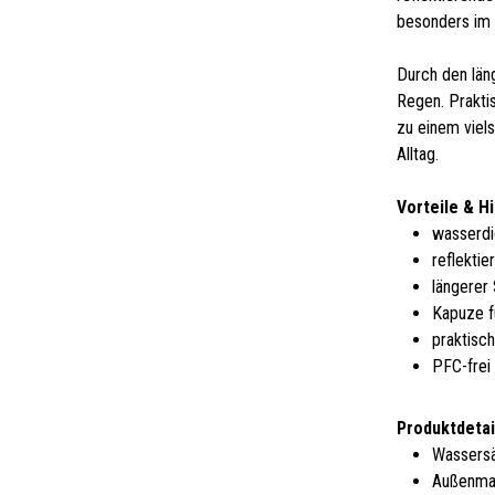
besonders im 
Durch den län
Regen. Prakti
zu einem viels
Alltag.
Vorteile & H
wasserdi
reflektie
längerer
Kapuze f
praktisc
PFC-frei 
Produktdetai
Wassers
Außenmat