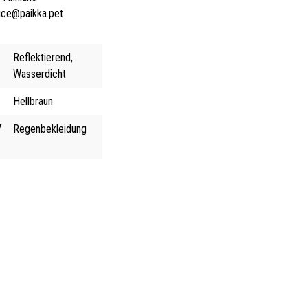
ice@paikka.pet
Reflektierend,
Wasserdicht
Hellbraun
Y
Regenbekleidung