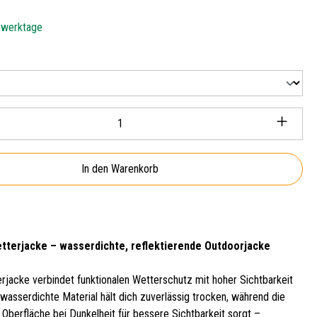
5 werktage
len
Anzahl: Gib den gewünschten Wert ein oder ben
In den Warenkorb
tterjacke – wasserdichte, reflektierende Outdoorjacke
erjacke verbindet funktionalen Wetterschutz mit hoher Sichtbarkeit
 wasserdichte Material hält dich zuverlässig trocken, während die
 Oberfläche bei Dunkelheit für bessere Sichtbarkeit sorgt –