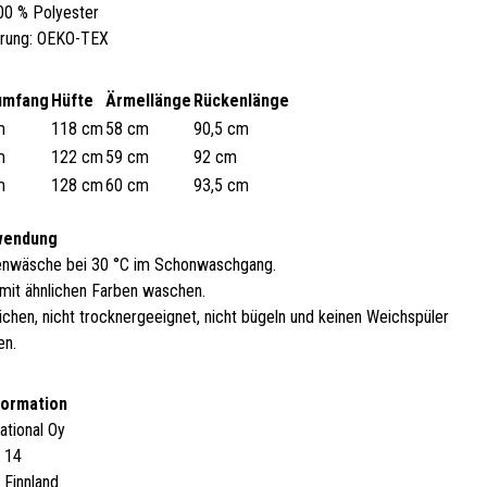
100 % Polyester
ierung: OEKO-TEX
umfang
Hüfte
Ärmellänge
Rückenlänge
m
118 cm
58 cm
90,5 cm
m
122 cm
59 cm
92 cm
m
128 cm
60 cm
93,5 cm
wendung
nwäsche bei 30 °C im Schonwaschgang.
s mit ähnlichen Farben waschen.
ichen, nicht trocknergeeignet, nicht bügeln und keinen Weichspüler
en.
formation
ational Oy
 14
 Finnland