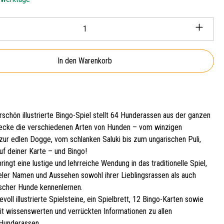
Anzahl: Gib den gewünschten Wert ein oder ben
In den Warenkorb
schön illustrierte Bingo-Spiel stellt 64 Hunderassen aus der ganzen
decke die verschiedenen Arten von Hunden – vom winzigen
 zur edlen Dogge, vom schlanken Saluki bis zum ungarischen Puli,
uf deiner Karte – und Bingo!
ingt eine lustige und lehrreiche Wendung in das traditionelle Spiel,
eler Namen und Aussehen sowohl ihrer Lieblingsrassen als auch
ischer Hunde kennenlernen.
evoll illustrierte Spielsteine, ein Spielbrett, 12 Bingo-Karten sowie
mit wissenswerten und verrückten Informationen zu allen
 Hunderassen.