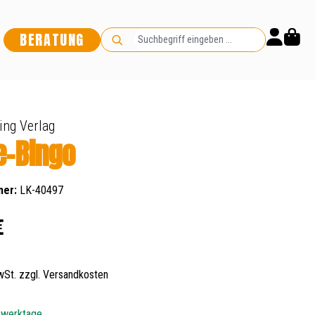
BERATUNG
ing Verlag
e-Bingo
mer:
LK-40497
s:
€
MwSt. zzgl. Versandkosten
5 werktage