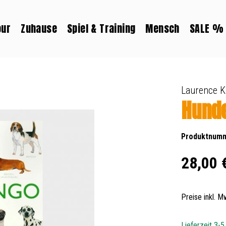
our
Zuhause
Spiel & Training
Mensch
SALE %
Laurence K
Hund
Produktnum
Regulärer Prei
28,00 
Preise inkl. 
Lieferzeit 3-