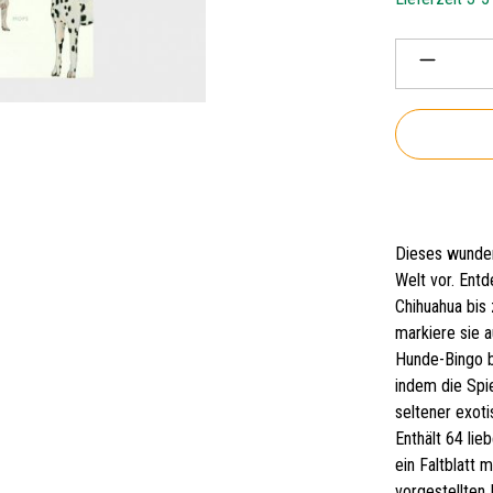
Produkt 
Dieses wunder
Welt vor. Ent
Chihuahua bis
markiere sie a
Hunde-Bingo br
indem die Spi
seltener exot
Enthält 64 lieb
ein Faltblatt 
vorgestellten