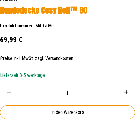
Hundedecke Cosy Roll™ 80
Produktnummer:
MA07080
Regulärer Preis:
69,99 €
Preise inkl. MwSt. zzgl. Versandkosten
Lieferzeit 3-5 werktage
Produkt Anzahl: Gib den gewünschten Wert ein oder be
In den Warenkorb