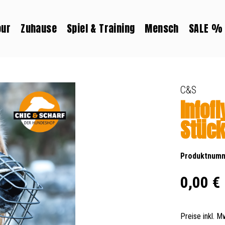
our
Zuhause
Spiel & Training
Mensch
SALE %
C&S
Infof
Stüc
Produktnum
Regulärer Prei
0,00 €
Preise inkl. 