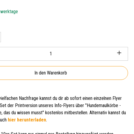
5 werktage
en
Anzahl: Gib den gewünschten Wert ein oder ben
In den Warenkorb
ielfachen Nachfrage kannst du dir ab sofort einen einzelnen Flyer
 Set der Printversion unseres Info-Flyers über "Hundemaulkörbe -
, das du wissen musst" kostenlos mitbestellen. Alternativ kannst du
 auch
hier herunterladen
.