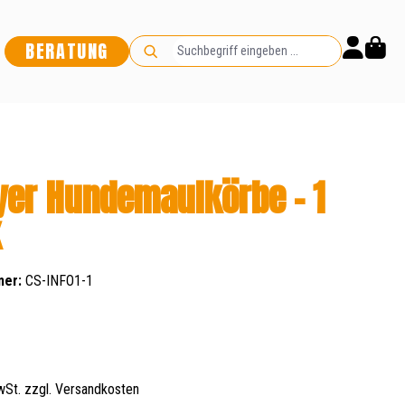
BERATUNG
lyer Hundemaulkörbe - 1
k
mer:
CS-INFO1-1
s:
MwSt. zzgl. Versandkosten