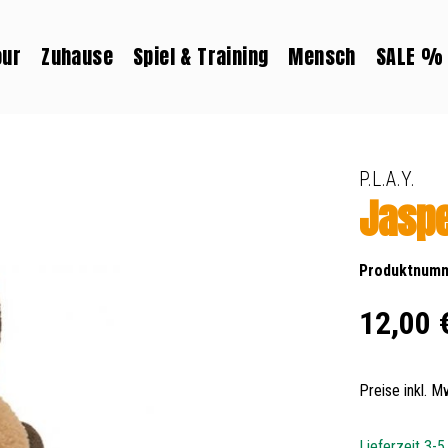
our
Zuhause
Spiel & Training
Mensch
SALE %
P.L.A.Y.
Jaspe
Produktnum
Regulärer Prei
12,00 
Preise inkl. 
Lieferzeit 3-