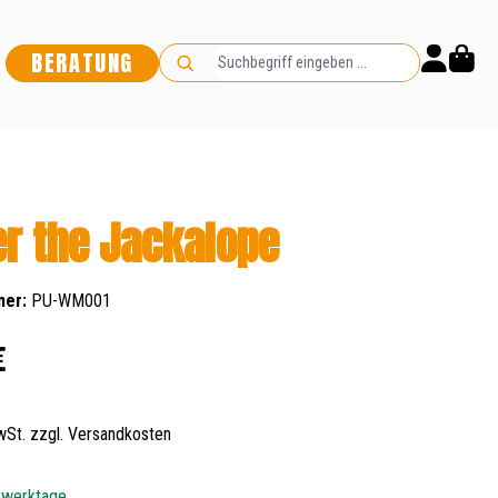
BERATUNG
r the Jackalope
mer:
PU-WM001
s:
€
MwSt. zzgl. Versandkosten
5 werktage