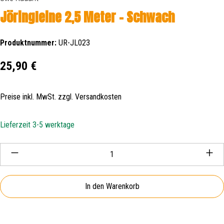
Jöringleine 2,5 Meter - Schwach
Produktnummer:
UR-JL023
Regulärer Preis:
25,90 €
Preise inkl. MwSt. zzgl. Versandkosten
Lieferzeit 3-5 werktage
Produkt Anzahl: Gib den gewünschten Wert ein oder be
In den Warenkorb