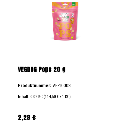
VEGDOG Pops 20 g
Produktnummer:
VE-10008
Inhalt:
0.02 KG
(114,50 € / 1 KG)
2,29 €
Regulärer Preis: