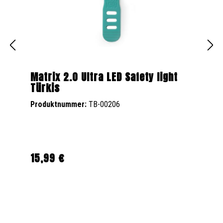
Matrix 2.0 Ultra LED Safety light
Türkis
Produktnummer:
TB-00206
15,99 €
Regulärer Preis: