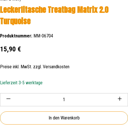
Leckerlitasche Treatbag Matrix 2.0
Turquoise
Produktnummer:
MM-06704
Regulärer Preis:
15,90 €
Preise inkl. MwSt. zzgl. Versandkosten
Lieferzeit 3-5 werktage
Produkt Anzahl: Gib den gewünschten Wert ein oder be
In den Warenkorb