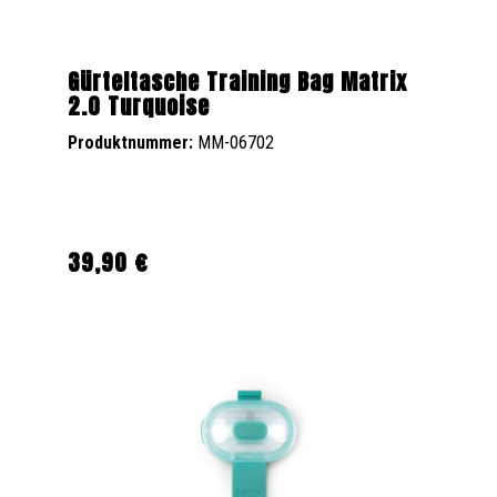
Gürteltasche Training Bag Matrix
2.0 Turquoise
Produktnummer:
MM-06702
39,90 €
Regulärer Preis: