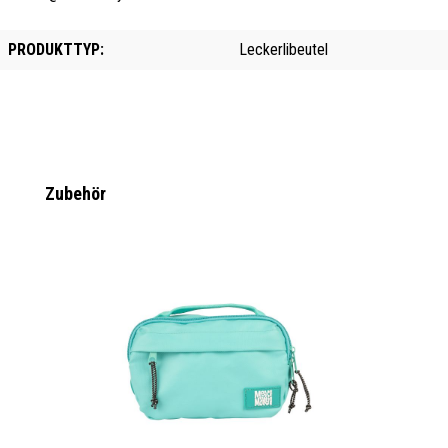
PRODUKTTYP:
Leckerlibeutel
Produktgalerie überspringen
Zubehör