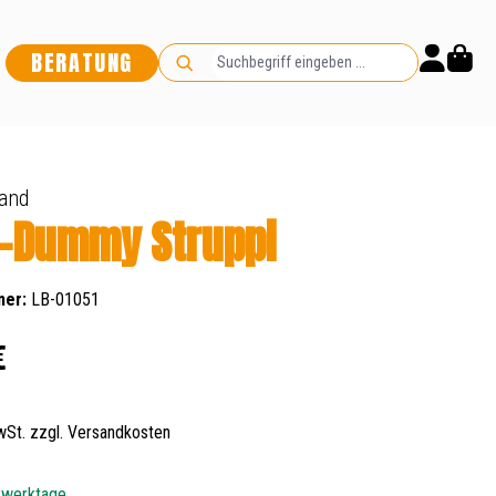
BERATUNG
and
r-Dummy Struppi
mer:
LB-01051
s:
€
MwSt. zzgl. Versandkosten
5 werktage