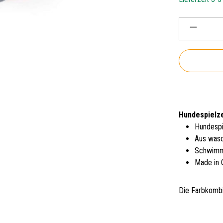
Produkt 
Hundespielze
Hundespi
Aus was
Schwimm
Made in
Die Farbkombin