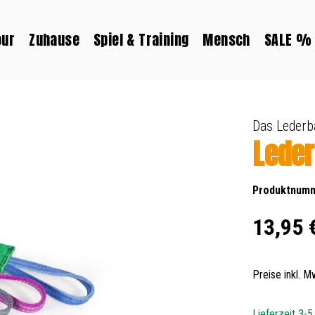
our
Zuhause
Spiel & Training
Mensch
SALE %
Das Lederb
Lede
Produktnum
Regulärer Prei
13,95 
Preise inkl. 
Lieferzeit 3-