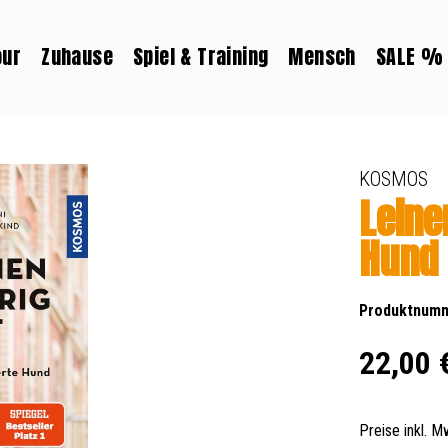
our
Zuhause
Spiel & Training
Mensch
SALE %
KOSMOS
Leine
Hund
Produktnum
Regulärer Prei
22,00 
Preise inkl. 