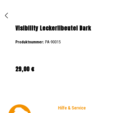
Visibility Leckerlibeutel Dark
Produktnummer:
PA-90015
29,00 €
Regulärer Preis:
Hilfe & Service