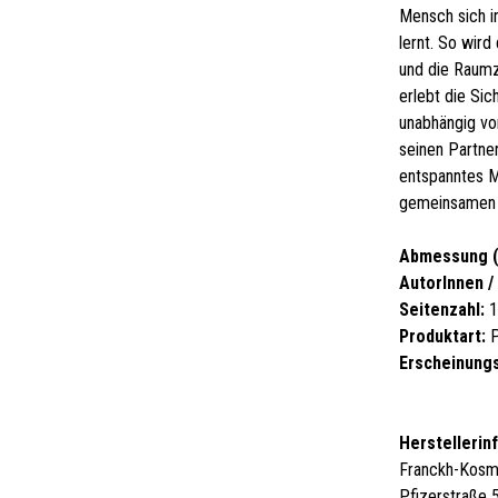
Mensch sich i
lernt. So wir
und die Raumz
erlebt die Sic
unabhängig vo
seinen Partner
entspanntes M
gemeinsamen 
Abmessung (
AutorInnen / 
Seitenzahl:
1
Produktart:
P
Erscheinung
Herstellerin
Franckh-Kosm
Pfizerstraße 