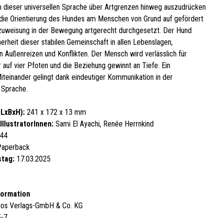
n dieser universellen Sprache über Artgrenzen hinweg auszudrücken
d die Orientierung des Hundes am Menschen von Grund auf gefördert
uweisung in der Bewegung artgerecht durchgesetzt. Der Hund
herheit dieser stabilen Gemeinschaft in allen Lebenslagen,
n Außenreizen und Konflikten. Der Mensch wird verlässlich für
 auf vier Pfoten und die Beziehung gewinnt an Tiefe. Ein
iteinander gelingt dank eindeutiger Kommunikation in der
Sprache.
LxBxH):
241 x 172 x 13 mm
IllustratorInnen:
Sami El Ayachi, Renée Herrnkind
44
aperback
stag:
17.03.2025
formation
os Verlags-GmbH & Co. KG
5-7