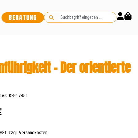
BERATUNG
nführigkeit - Der orientierte
mer:
KS-17851
s:
€
MwSt. zzgl. Versandkosten