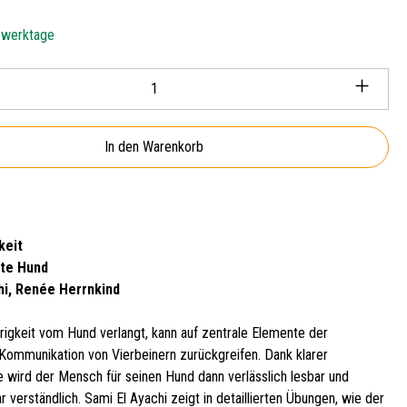
5 werktage
Anzahl: Gib den gewünschten Wert ein oder ben
In den Warenkorb
keit
rte Hund
hi, Renée Herrnkind
rigkeit vom Hund verlangt, kann auf zentrale Elemente der
n Kommunikation von Vierbeinern zurückgreifen. Dank klarer
 wird der Mensch für seinen Hund dann verlässlich lesbar und
r verständlich. Sami El Ayachi zeigt in detaillierten Übungen, wie der