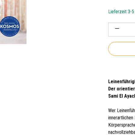
Lieferzeit 3-
Produkt 
Leinenführig
Der orientie
Sami El Ayac
Wer Leinenfüh
innerartliche
Körpersprache
nachvollziehba