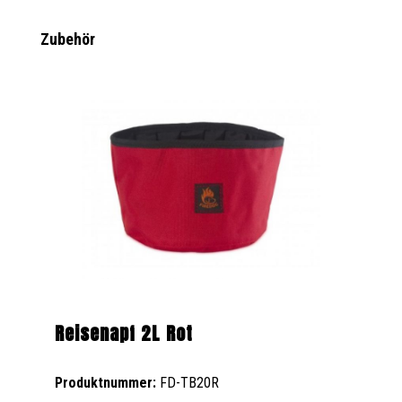
Produktgalerie überspringen
Zubehör
Reisenapf 2L Rot
Produktnummer:
FD-TB20R