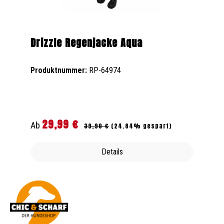
Drizzle Regenjacke Aqua
Produktnummer:
RP-64974
29,99 €
Regulärer Preis:
Verkaufspreis:
Ab
39,90 €
(24.84% gespart)
Details