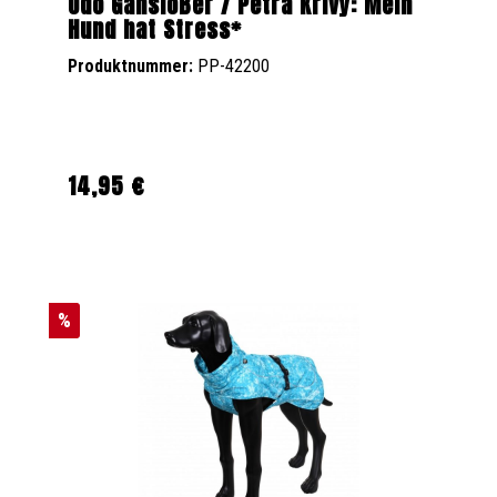
Udo Gansloßer / Petra Krivy: Mein
Hund hat Stress*
Produktnummer:
PP-42200
14,95 €
Regulärer Preis:
%