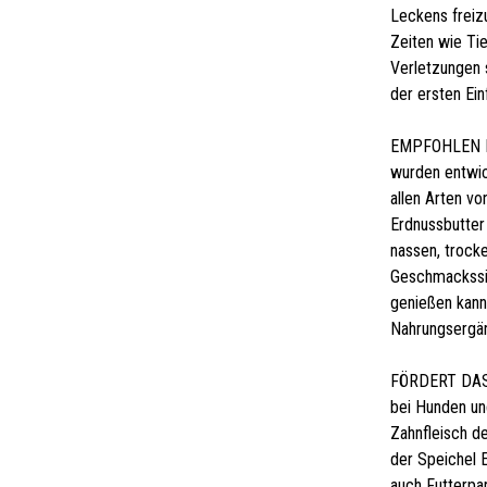
Leckens freiz
Zeiten wie Ti
Verletzungen 
der ersten Ein
EMPFOHLEN FÜ
wurden entwic
allen Arten vo
Erdnussbutter 
nassen, trock
Geschmackssin
genießen kann
Nahrungsergä
FÖRDERT DAS 
bei Hunden un
Zahnfleisch d
der Speichel 
auch Futterpa