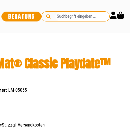
BERATUNG
Mat® Classic Playdate™
mer:
LM-05055
s:
MwSt. zzgl. Versandkosten