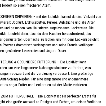
d fördert so einen frischeren Atem.
EREIEN SERVIEREN – mit der LickiMat kannst du eine Vielzahl von
vieren: Joghurt, Erdnussbutter, Pürees, Aufstriche und alle Arten
hen und gesunden, von Haustieren zugelassenen Leckereien. Die
iMat besteht darin, dass du dein Haustier herausforderst, das
der gemusterten Oberfläche zu lecken, um mit dem Leckerli belohnt
n Prozess dramatisch verlangsamt und seine Freude verlängert.
ien, gesündere Leckereien und längere Dauer.
TERUNG & GESÜNDERE FÜTTERUNG – Die LickiMat kann
rden, um eine langsamere Nahrungsaufnahme zu fördern, was
ungen reduziert und die Verdauung verbessert. Eine großartige
u Anti-Schling-Näpfen. Für eine langsamere und angenehmere
st du sogar Futter und Leckereien auf der Matte einfrieren.
ZUM FUTTERSCHALE – Die LickiMat ist ein perfekter Ersatz für
gibt eine große Auswahl an Designs und Farben, um deinen Vorlieben