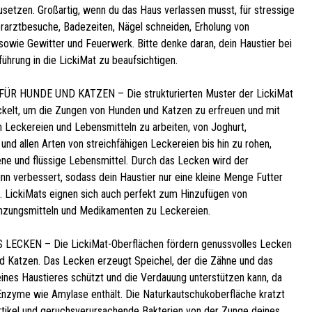
usetzen. Großartig, wenn du das Haus verlassen musst, für stressige
erarztbesuche, Badezeiten, Nägel schneiden, Erholung von
sowie Gewitter und Feuerwerk. Bitte denke daran, dein Haustier bei
führung in die LickiMat zu beaufsichtigen.
R HUNDE UND KATZEN – Die strukturierten Muster der LickiMat
kelt, um die Zungen von Hunden und Katzen zu erfreuen und mit
n Leckereien und Lebensmitteln zu arbeiten, von Joghurt,
und allen Arten von streichfähigen Leckereien bis hin zu rohen,
ene und flüssige Lebensmittel. Durch das Lecken wird der
n verbessert, sodass dein Haustier nur eine kleine Menge Futter
. LickiMats eignen sich auch perfekt zum Hinzufügen von
nzungsmitteln und Medikamenten zu Leckereien.
LECKEN – Die LickiMat-Oberflächen fördern genussvolles Lecken
d Katzen. Das Lecken erzeugt Speichel, der die Zähne und das
eines Haustieres schützt und die Verdauung unterstützen kann, da
Enzyme wie Amylase enthält. Die Naturkautschukoberfläche kratzt
rtikel und geruchsverursachende Bakterien von der Zunge deines