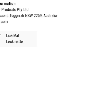
formation
t Products Pty Ltd
cent, Tuggerah NSW 2259, Australia
t.com
Y
LickiMat
Leckmatte