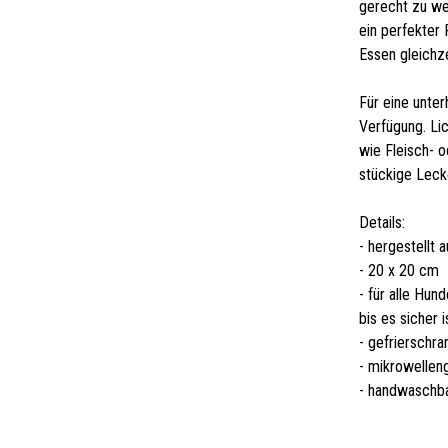
gerecht zu we
ein perfekter 
Essen gleichze
Für eine unter
Verfügung. Li
wie Fleisch- 
stückige Leck
Details:
- hergestellt 
- 20 x 20 cm
- für alle Hun
bis es sicher 
- gefrierschra
- mikrowellen
- handwaschb