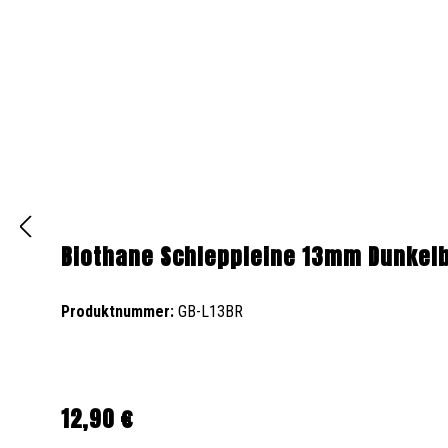
Biothane Schleppleine 13mm Dunkel
Produktnummer:
GB-L13BR
12,90 €
Regulärer Preis: