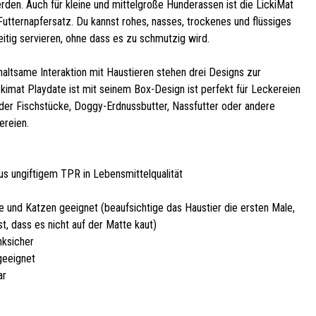
rden. Auch für kleine und mittelgroße Hunderassen ist die LickiMat
Futternapfersatz. Du kannst rohes, nasses, trockenes und flüssiges
itig servieren, ohne dass es zu schmutzig wird.
haltsame Interaktion mit Haustieren stehen drei Designs zur
ckimat Playdate ist mit seinem Box-Design ist perfekt für Leckereien
oder Fischstücke, Doggy-Erdnussbutter, Nassfutter oder andere
ereien.
aus ungiftigem TPR in Lebensmittelqualität
de und Katzen geeignet (beaufsichtige das Haustier die ersten Male,
ist, dass es nicht auf der Matte kaut)
nksicher
geeignet
ar