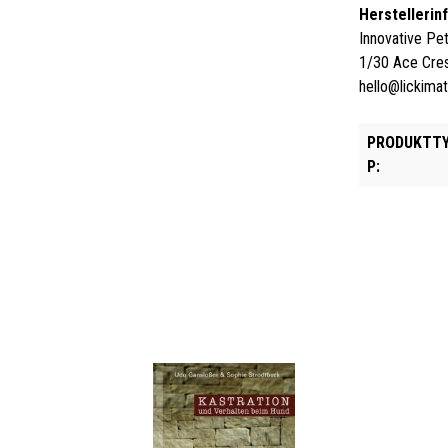
Herstellerin
Innovative Pe
1/30 Ace Cres
hello@lickima
PRODUKTT
P: