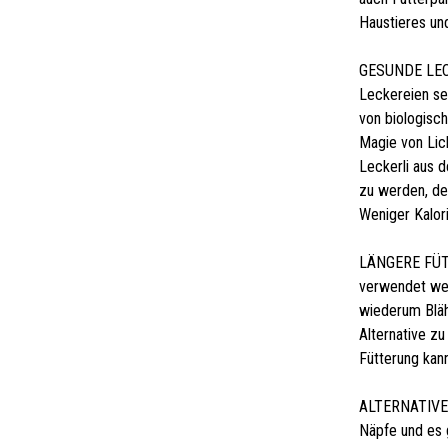
Haustieres un
GESUNDE LECK
Leckereien ser
von biologisc
Magie von Lick
Leckerli aus 
zu werden, de
Weniger Kalor
LÄNGERE FÜT
verwendet we
wiederum Bläh
Alternative z
Fütterung kann
ALTERNATIVE 
Näpfe und es 