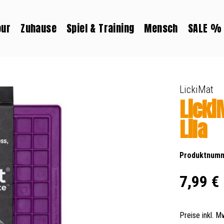
our
Zuhause
Spiel & Training
Mensch
SALE %
LickiMat
Licki
Lila
Produktnum
Regulärer Prei
7,99 €
Preise inkl. 