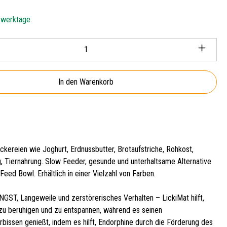
5 werktage
Anzahl: Gib den gewünschten Wert ein oder ben
In den Warenkorb
ckereien wie Joghurt, Erdnussbutter, Brotaufstriche, Rohkost,
g, Tiernahrung. Slow Feeder, gesunde und unterhaltsame Alternative
Feed Bowl. Erhältlich in einer Vielzahl von Farben.
ST, Langeweile und zerstörerisches Verhalten – LickiMat hilft,
 zu beruhigen und zu entspannen, während es seinen
rbissen genießt, indem es hilft, Endorphine durch die Förderung des