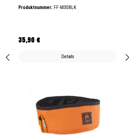
Produktnummer:
FF-M30BLK
35,90 €
Regulärer Preis:
Details