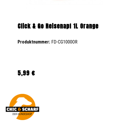
Click & Go Reisenapf 1L Orange
Produktnummer:
FD-CG1000OR
5,99 €
Regulärer Preis: