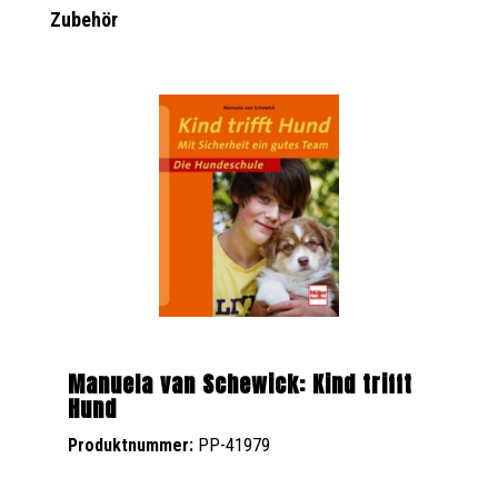
Produktgalerie überspringen
Zubehör
Manuela van Schewick: Kind trifft
Hund
Produktnummer:
PP-41979