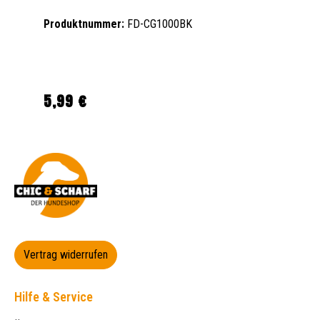
Produktnummer:
FD-CG1000BK
5,99 €
Regulärer Preis:
Vertrag widerrufen
Hilfe & Service