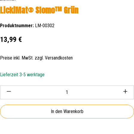
LickiMat® Slomo™ Grün
Produktnummer:
LM-00302
Regulärer Preis:
13,99 €
Preise inkl. MwSt. zzgl. Versandkosten
Lieferzeit 3-5 werktage
Produkt Anzahl: Gib den gewünschten Wert ein oder be
In den Warenkorb