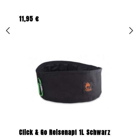
11,95 €
Regulärer Preis:
Click & Go Reisenapf 1L Schwarz