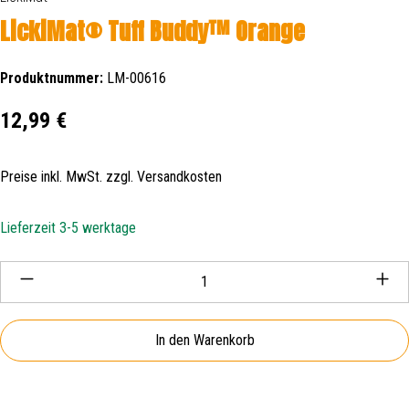
LickiMat® Tuff Buddy™ Orange
Produktnummer:
LM-00616
Regulärer Preis:
12,99 €
Preise inkl. MwSt. zzgl. Versandkosten
Lieferzeit 3-5 werktage
Produkt Anzahl: Gib den gewünschten Wert ein oder be
In den Warenkorb