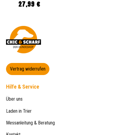
27,99 €
Regulärer Preis:
Vertrag widerrufen
Hilfe & Service
Über uns
Laden in Trier
Messanleitung & Beratung
Kontakt