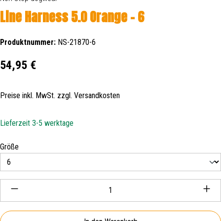
Line Harness 5.0 Orange - 6
Produktnummer:
NS-21870-6
Regulärer Preis:
54,95 €
Preise inkl. MwSt. zzgl. Versandkosten
Lieferzeit 3-5 werktage
auswählen
Größe
Produkt Anzahl: Gib den gewünschten Wert ein oder be