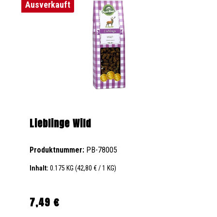
Ausverkauft
Lieblinge Wild
Produktnummer:
PB-78005
Inhalt:
0.175 KG
(42,80 € / 1 KG)
7,49 €
Regulärer Preis: