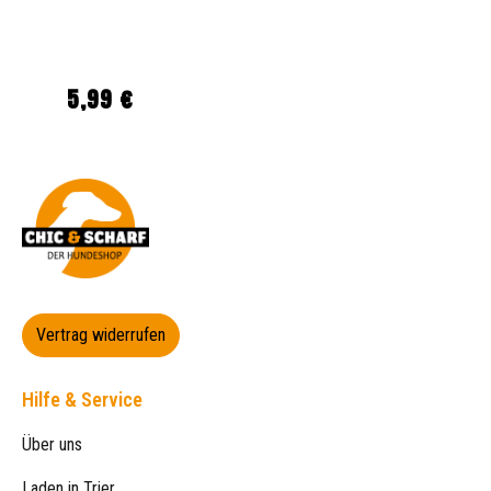
5,99 €
Regulärer Preis:
Vertrag widerrufen
Hilfe & Service
Über uns
Laden in Trier