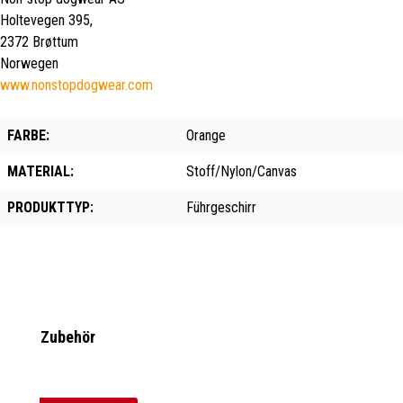
Holtevegen 395,
2372 Brøttum
Norwegen
www.nonstopdogwear.com
FARBE:
Orange
MATERIAL:
Stoff/Nylon/Canvas
PRODUKTTYP:
Führgeschirr
Produktgalerie überspringen
Zubehör