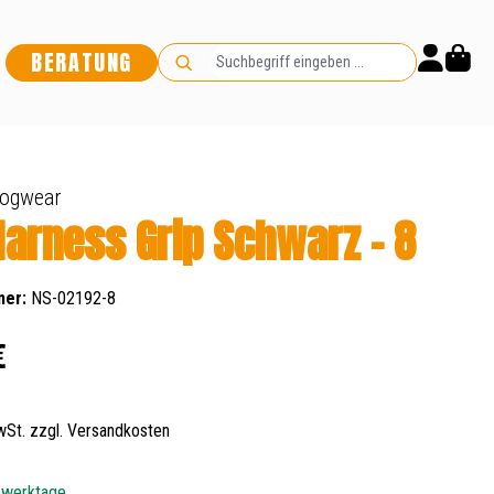
BERATUNG
dogwear
Harness Grip Schwarz - 8
mer:
NS-02192-8
s:
€
MwSt. zzgl. Versandkosten
5 werktage