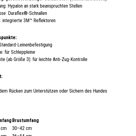
ung: Hypalon an stark beanspruchten Stellen
sse: Duraflex®-Schnallen
n: integrierte 3M™ Reflektoren
spunkte:
Standard-Leinenbefestigung
e: für Schleppleine
te (ab Größe 3): für leichte Anti-Zug-Kontrolle
t:
f dem Rücken zum Unterstützen oder Sichern des Hundes
mfang
Brustumfang
 cm
30–42 cm