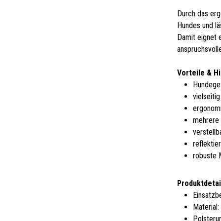
Durch das erg
Hundes und lä
Damit eignet e
anspruchsvolle
Vorteile & H
Hundegesc
vielseiti
ergonomi
mehrere 
verstell
reflektie
robuste M
Produktdetai
Einsatzbe
Material
Polsteru