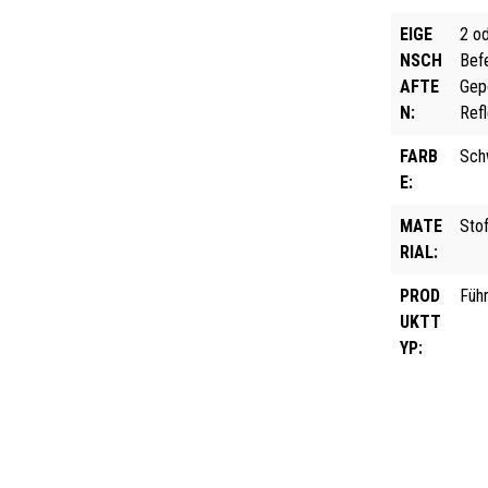
EIGE
2 o
NSCH
Bef
AFTE
Gepo
N:
Ref
FARB
Sch
E:
MATE
Sto
RIAL:
PROD
Füh
UKTT
YP: