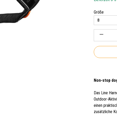
auswäh
Größe
Produkt 
Non-stop dog
Das Line Harne
Outdoor-Aktiv
einen praktisc
zusätzliche Ko