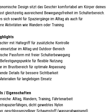
onomische Design sitzt das Geschirr komfortabel am Körper deines
sst gleichzeitig ausreichend Bewegungsfreiheit im Schulterbereich.
s sich sowohl für Spaziergänge im Alltag als auch für
re Aktivitäten wie Wandern oder Training.
ighlights
hirr mit Haltegriff für zusätzliche Kontrolle
g einsetzbar im Alltag und Outdoor-Bereich
sche Passform mit freier Schulterbewegung
Befestigungspunkte für flexible Nutzung
bar im Brustbereich für optimale Anpassung
rende Details für bessere Sichtbarkeit
aterialien für langlebigen Einsatz
ls / Eigenschaften
reiche: Alltag, Wandern, Training, Fährtenarbeit
: strapazierfähiges, dicht gewebtes Nylon
ng: geschlossenzelliger Schaumstoff (wasserabweisend)