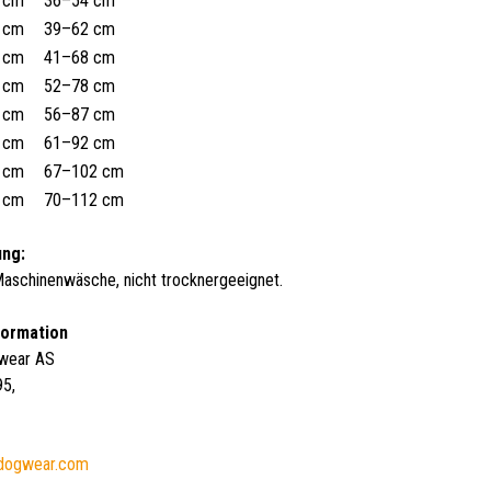
 cm
36–54 cm
 cm
39–62 cm
 cm
41–68 cm
 cm
52–78 cm
 cm
56–87 cm
 cm
61–92 cm
 cm
67–102 cm
 cm
70–112 cm
ung:
aschinenwäsche, nicht trocknergeeignet.
formation
wear AS
95,
dogwear.com