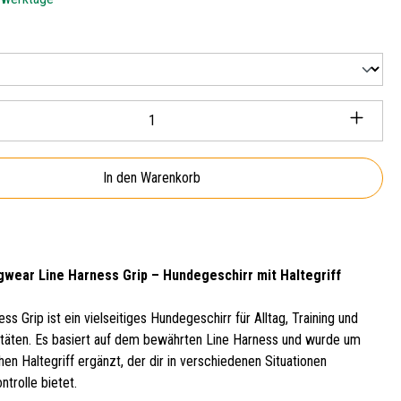
len
Anzahl: Gib den gewünschten Wert ein oder ben
In den Warenkorb
wear Line Harness Grip – Hundegeschirr mit Haltegriff
ss Grip ist ein vielseitiges Hundegeschirr für Alltag, Training und
itäten. Es basiert auf dem bewährten Line Harness und wurde um
hen Haltegriff ergänzt, der dir in verschiedenen Situationen
ntrolle bietet.