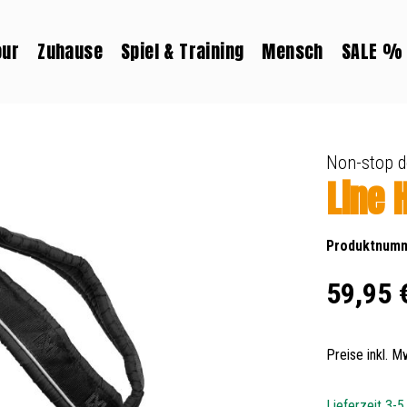
our
Zuhause
Spiel & Training
Mensch
SALE %
Non-stop 
Line 
Produktnum
Regulärer Prei
59,95 
Preise inkl. 
Lieferzeit 3-