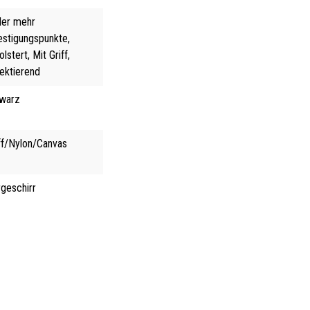
der mehr
estigungspunkte,
lstert, Mit Griff,
lektierend
warz
ff/Nylon/Canvas
rgeschirr