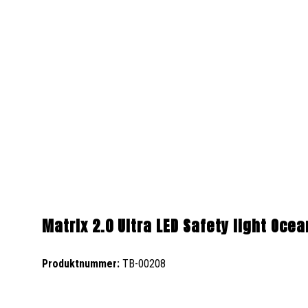
Produktgalerie überspringen
Matrix 2.0 Ultra LED Safety light Ocea
Produktnummer:
TB-00208