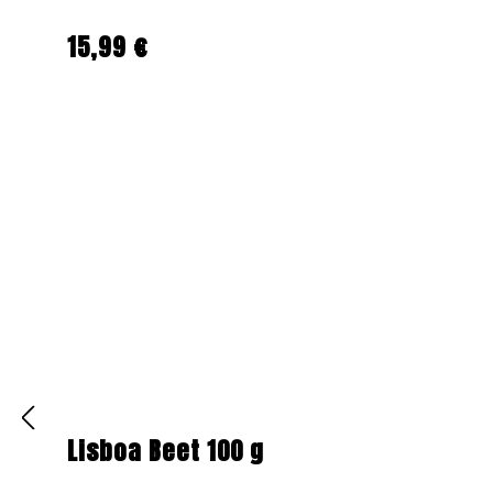
15,99 €
Regulärer Preis:
Lisboa Beet 100 g