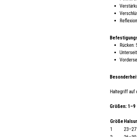
Verstärk
Verschlü
Reflexio
Befestigung
Rücken: 
Unterseit
Vordersei
Besonderhei
Haltegriff au
Größen: 1–9
Größe
Halsu
1
23–27