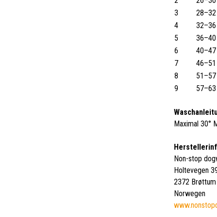
2
26–30
3
28–32
4
32–36
5
36–40
6
40–47
7
46–51
8
51–57
9
57–63
Waschanleit
Maximal 30° M
Herstellerin
Non-stop dog
Holtevegen 3
2372 Brøttum
Norwegen
www.nonstop