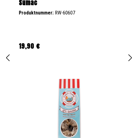
Sumac
Produktnummer:
RW-60607
19,90 €
Regulärer Preis: