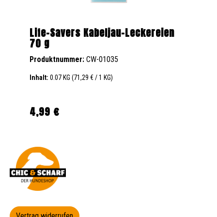
Life-Savers Kabeljau-Leckereien
70 g
Produktnummer:
CW-01035
Inhalt:
0.07 KG
(71,29 € / 1 KG)
4,99 €
Regulärer Preis:
Vertrag widerrufen