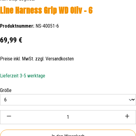
Line Harness Grip WD Oliv - 6
Produktnummer:
NS-40051-6
Regulärer Preis:
69,99 €
Preise inkl. MwSt. zzgl. Versandkosten
Lieferzeit 3-5 werktage
auswählen
Größe
Produkt Anzahl: Gib den gewünschten Wert ein oder be