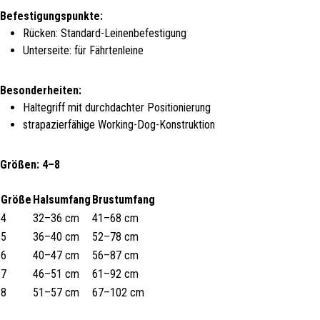
Befestigungspunkte:
Rücken: Standard-Leinenbefestigung
Unterseite: für Fährtenleine
Besonderheiten:
Haltegriff mit durchdachter Positionierung
strapazierfähige Working-Dog-Konstruktion
Größen: 4–8
Größe
Halsumfang
Brustumfang
4
32–36 cm
41–68 cm
5
36–40 cm
52–78 cm
6
40–47 cm
56–87 cm
7
46–51 cm
61–92 cm
8
51–57 cm
67–102 cm