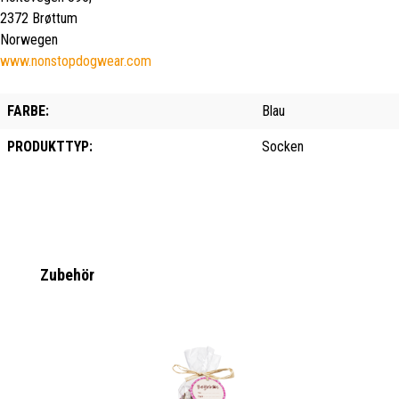
2372 Brøttum
Norwegen
www.nonstopdogwear.com
FARBE:
Blau
PRODUKTTYP:
Socken
Produktgalerie überspringen
Zubehör