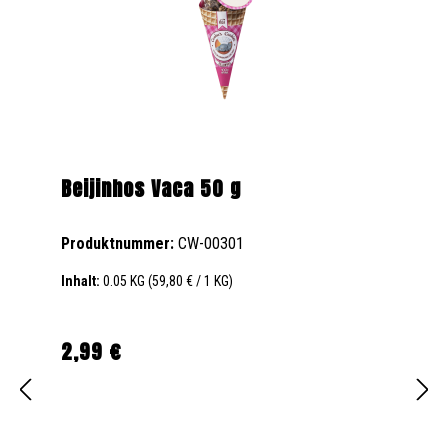
Beijinhos Vaca 50 g
Produktnummer:
CW-00301
Inhalt:
0.05 KG
(59,80 € / 1 KG)
2,99 €
Regulärer Preis: