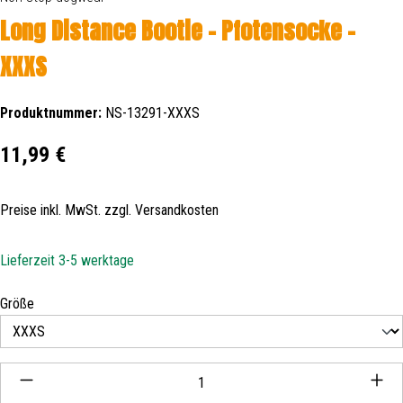
Long Distance Bootie - Pfotensocke -
XXXS
Produktnummer:
NS-13291-XXXS
Regulärer Preis:
11,99 €
Preise inkl. MwSt. zzgl. Versandkosten
Lieferzeit 3-5 werktage
auswählen
Größe
Produkt Anzahl: Gib den gewünschten Wert ein oder be