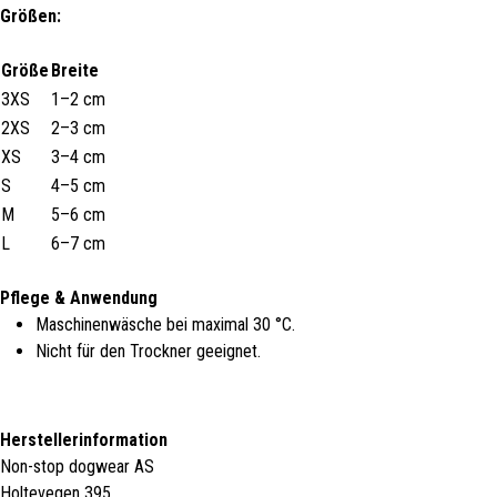
Größen:
Größe
Breite
3XS
1–2 cm
2XS
2–3 cm
XS
3–4 cm
S
4–5 cm
M
5–6 cm
L
6–7 cm
Pflege & Anwendung
Maschinenwäsche bei maximal 30 °C.
Nicht für den Trockner geeignet.
Herstellerinformation
Non-stop dogwear AS
Holtevegen 395,