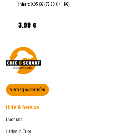
Inhalt:
0.05 KG
(79,80 € / 1 KG)
3,99 €
Regulärer Preis:
Vertrag widerrufen
Hilfe & Service
Über uns
Laden in Trier