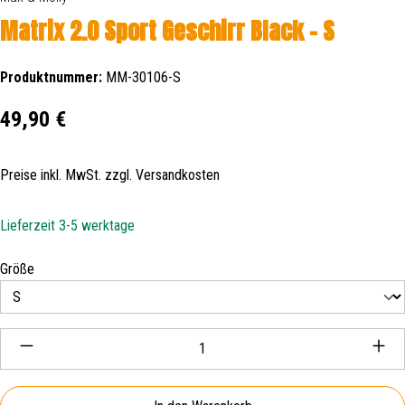
Matrix 2.0 Sport Geschirr Black - S
Produktnummer:
MM-30106-S
Regulärer Preis:
49,90 €
Preise inkl. MwSt. zzgl. Versandkosten
Lieferzeit 3-5 werktage
auswählen
Größe
Produkt Anzahl: Gib den gewünschten Wert ein oder be