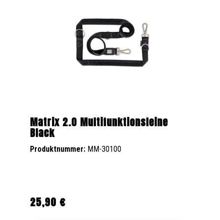
Matrix 2.0 Multifunktionsleine
Black
Produktnummer:
MM-30100
25,90 €
Regulärer Preis: