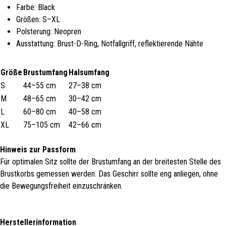
Farbe: Black
Größen: S–XL
Polsterung: Neopren
Ausstattung: Brust-D-Ring, Notfallgriff, reflektierende Nähte
Größe
Brustumfang
Halsumfang
S
44–55 cm
27–38 cm
M
48–65 cm
30–42 cm
L
60–80 cm
40–58 cm
XL
75–105 cm
42–66 cm
Hinweis zur Passform
Für optimalen Sitz sollte der Brustumfang an der breitesten Stelle des
Brustkorbs gemessen werden. Das Geschirr sollte eng anliegen, ohne
die Bewegungsfreiheit einzuschränken.
Herstellerinformation