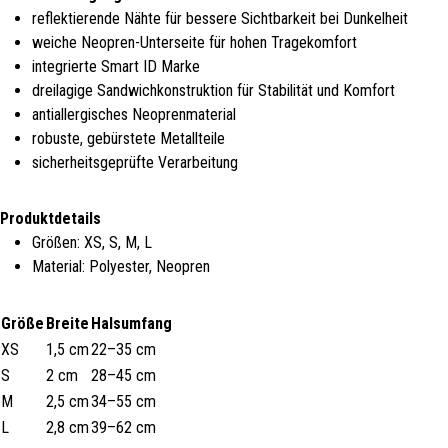
reflektierende Nähte für bessere Sichtbarkeit bei Dunkelheit
weiche Neopren-Unterseite für hohen Tragekomfort
integrierte Smart ID Marke
dreilagige Sandwichkonstruktion für Stabilität und Komfort
antiallergisches Neoprenmaterial
robuste, gebürstete Metallteile
sicherheitsgeprüfte Verarbeitung
Produktdetails
Größen: XS, S, M, L
Material: Polyester, Neopren
Größe
Breite
Halsumfang
XS
1,5 cm
22–35 cm
S
2 cm
28–45 cm
M
2,5 cm
34–55 cm
L
2,8 cm
39–62 cm