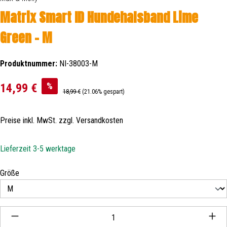
Matrix Smart ID Hundehalsband Lime
Green - M
Produktnummer:
NI-38003-M
Verkaufspreis:
%
14,99 €
Regulärer Preis:
18,99 €
(21.06% gespart)
Preise inkl. MwSt. zzgl. Versandkosten
Lieferzeit 3-5 werktage
auswählen
Größe
Produkt Anzahl: Gib den gewünschten Wert ein oder be