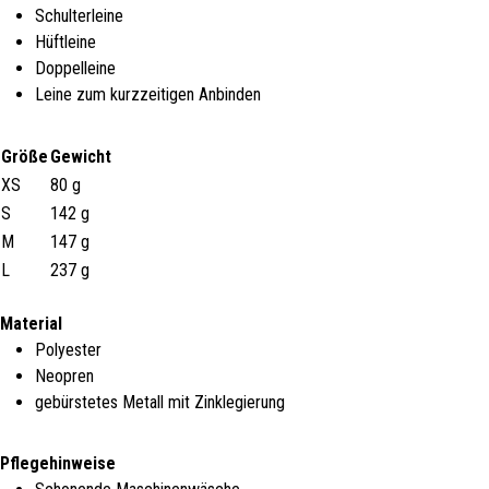
Schulterleine
Hüftleine
Doppelleine
Leine zum kurzzeitigen Anbinden
Größe
Gewicht
XS
80 g
S
142 g
M
147 g
L
237 g
Material
Polyester
Neopren
gebürstetes Metall mit Zinklegierung
Pflegehinweise