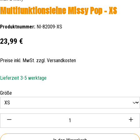
Multifunktionsleine Missy Pop - XS
Produktnummer:
NI-82009-XS
Regulärer Preis:
23,99 €
Preise inkl. MwSt. zzgl. Versandkosten
Lieferzeit 3-5 werktage
auswählen
Größe
Produkt Anzahl: Gib den gewünschten Wert ein oder be