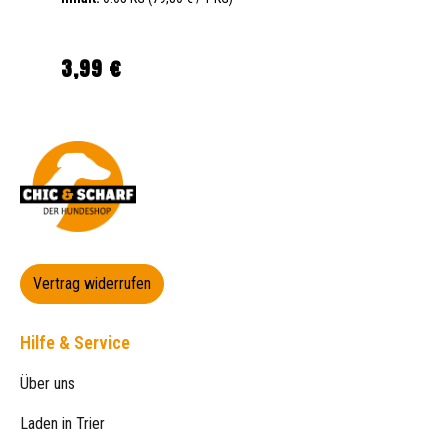
3,99 €
Regulärer Preis:
Vertrag widerrufen
Hilfe & Service
Über uns
Laden in Trier