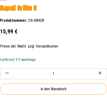
Napoli Größe 8
Produktnummer:
CN-NBK08
Regulärer Preis:
15,99 €
Preise inkl. MwSt. zzgl. Versandkosten
Lieferzeit 3-5 werktage
Produkt Anzahl: Gib den gewünschten Wert ein oder be
In den Warenkorb