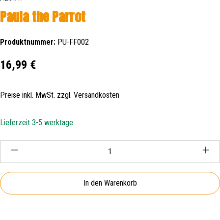
Paula the Parrot
Produktnummer:
PU-FF002
Regulärer Preis:
16,99 €
Preise inkl. MwSt. zzgl. Versandkosten
Lieferzeit 3-5 werktage
Produkt Anzahl: Gib den gewünschten Wert ein oder be
In den Warenkorb