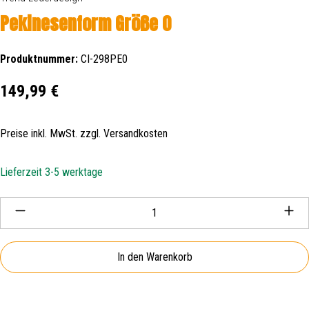
Pekinesenform Größe 0
Produktnummer:
CI-298PE0
Regulärer Preis:
149,99 €
Preise inkl. MwSt. zzgl. Versandkosten
Lieferzeit 3-5 werktage
Produkt Anzahl: Gib den gewünschten Wert ein oder be
In den Warenkorb