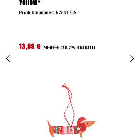
Yellow*
Produktnummer:
RW-01755
13,99 €
Regulärer Preis:
Verkaufspreis:
19,90 €
(29.7% gespart)