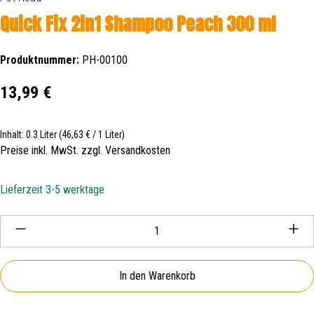
Quick Fix 2in1 Shampoo Peach 300 ml
Produktnummer:
PH-00100
Regulärer Preis:
13,99 €
Inhalt:
0.3 Liter
(46,63 € / 1 Liter)
Preise inkl. MwSt. zzgl. Versandkosten
Lieferzeit 3-5 werktage
Produkt Anzahl: Gib den gewünschten Wert ein oder be
In den Warenkorb