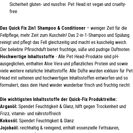
Sicherheit gluten- und nussfrei. Pet Head ist vegan und cruelty-
free.
Das Quick Fix 2in1 Shampoo & Conditioner
– weniger Zeit für die
Fellpflege, mehr Zeit zum Kuscheln! Das 2-in-1-Shampoo und Spülung
reinigt und pflegt das Fell gleichzeitig und macht es kuschelig weich.
Der beliebte Pfirsichduft bietet fruchtige, süße und pudrige Duftnoten.
Hochwertige Inhaltsstoffe
- Alle Pet Head-Produkte sind pH-
ausgeglichen, enthalten Aloe Vera und pflanzliches Protein und sowie
viele weitere natürliche Inhaltsstoffe. Alle Düfte wurden exklusiv für Pet
Head mit seltenen und hochwertigen Inhaltsstoffen entworfen und so
formuliert, dass dein Hund wieder wunderbar frisch und fruchtig riecht.
Die wichtigsten Inhaltsstoffe der Quick-Fix Produktreihe:
Arganöl
:
Spendet Feuchtigkeit & Glanz, hilft gegen Trockenheit und
Frizz, vitamin- und nährstoffreich
Kokosöl
:
Spendet Feuchtigkeit & Glanz
Jojobaöl:
reichhaltig & reinigend, enthält essenzielle Fettsäuren,