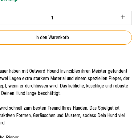
Anzahl: Gib den gewünschten Wert ein oder ben
In den Warenkorb
auer haben mit Outward Hound Invincibles ihren Meister gefunden!
wei Lagen extra starkem Material und einem speziellen Pieper, der
ept, wenn er durchbissen wird. Das liebliche, kuschlige und robuste
t Deinen Hund lange beschäftigt.
 wird schnell zum besten Freund Ihres Hunden. Das Spielgut ist
ttraktiven Formen, Geräuschen und Mustern, sodass Dein Hund viel
rd.
che Pieper