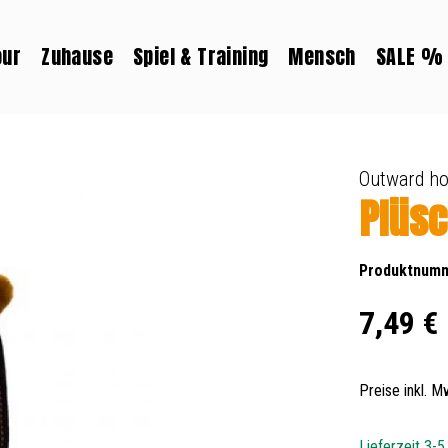
our
Zuhause
Spiel & Training
Mensch
SALE %
Outward h
Plüs
Produktnum
Regulärer Prei
7,49 €
Preise inkl. 
Lieferzeit 3-