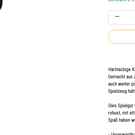
Produkt 
Hartnäckige K
Gemacht aus z
auch weiter pi
Spielzeug häl
Dies Spielgut
robust, mit a
Spaß haben wi
- Unverwüstli