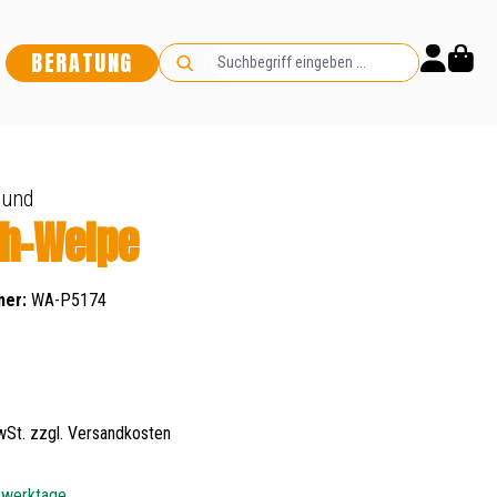
BERATUNG
ound
ch-Welpe
mer:
WA-P5174
s:
MwSt. zzgl. Versandkosten
5 werktage