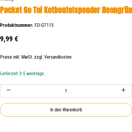
Pocket Go Toi Kotbeutelspender Neongrün
Produktnummer:
FD-GT115
Regulärer Preis:
9,99 €
Preise inkl. MwSt. zzgl. Versandkosten
Lieferzeit 3-5 werktage
Produkt Anzahl: Gib den gewünschten Wert ein oder be
In den Warenkorb