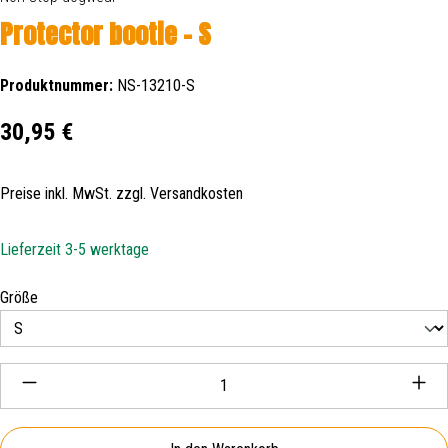
Protector bootie - S
Produktnummer:
NS-13210-S
Regulärer Preis:
30,95 €
Preise inkl. MwSt. zzgl. Versandkosten
Lieferzeit 3-5 werktage
auswählen
Größe
Produkt Anzahl: Gib den gewünschten Wert ein oder be