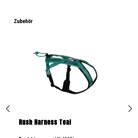
Produktgalerie überspringen
Zubehör
Rush Harness Teal