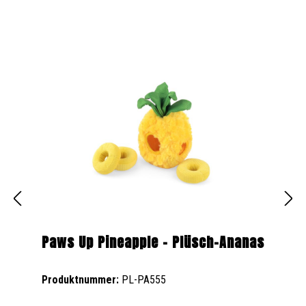
Paws Up Pineapple – Plüsch-Ananas
Produktnummer:
PL-PA555