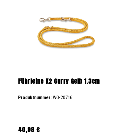
Führleine K2 Curry Gelb 1.3cm
Produktnummer:
WO-20716
40,99 €
Regulärer Preis: