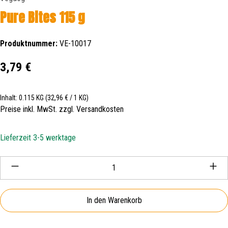
Pure Bites 115 g
Produktnummer:
VE-10017
Regulärer Preis:
3,79 €
Inhalt:
0.115 KG
(32,96 € / 1 KG)
Preise inkl. MwSt. zzgl. Versandkosten
Lieferzeit 3-5 werktage
Produkt Anzahl: Gib den gewünschten Wert ein oder be
In den Warenkorb