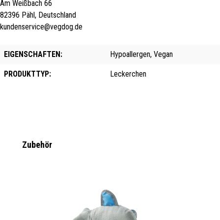
Am Weißbach 66
82396 Pähl, Deutschland
kundenservice@vegdog.de
EIGENSCHAFTEN:
Hypoallergen, Vegan
PRODUKTTYP:
Leckerchen
Produktgalerie überspringen
Zubehör